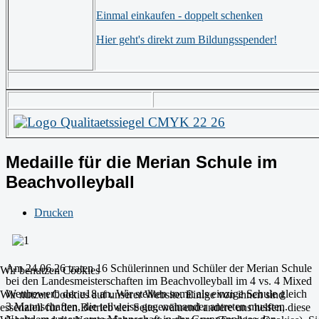
Einmal einkaufen - doppelt schenken
Hier geht's direkt zum Bildungsspender!
Medaille für die Merian Schule im
Beachvolleyball
Drucken
Am 24.06.26 traten 16 Schülerinnen und Schüler der Merian Schule
Wir benutzen Cookies
bei den Landesmeisterschaften im Beachvolleyball im 4 vs. 4 Mixed
Wettbewerb der u18 an. Wir stellten somit als einzige Schule gleich
Wir nutzen Cookies auf unserer Website. Einige von ihnen sind
3 Mannschaften, die teilweise gegeneinander antreten mussten.
essenziell für den Betrieb der Seite, während andere uns helfen, diese