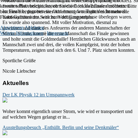
Nachdem unsere erste Mannschaft in der Gruppenphase den
Website und die Nutzererfahrung zu verbessern (Tracking Cookies). Si
zweiten Platz belegte, konnten sie sich im Halbfinale durchsetzen.
können selbst entscheiden, ob Sie die Cookies zulassen möchten. Bitte
Im Finale begegneten sie dann erneut dem Team des Immanuel-
beachten Sie, dass bei einer Ablehnung womöglich nicht mehr alle
Kant-Gymnasiums, welche in der Gruppenphase überlegen waren.
Funktionalitäten der Seite zur Verfügung stehen.
Es wurde also spannend. Mit voller Motivation, diesmal zu
Akzeptieren
Ablehnen
gewinnen und dank des Anfeuerns der anderen Mannschaften der
Weitere Informationen
|
Impressum
Merian Schule, konnte die erste Mannschaft das Finale gewinnen
und holte somit die Goldmedaille! Herzlichen Glückwunsch auch an
Mannschaft zwei und drei, die vollen Kampfgeist, trotz der hohen
Temperaturen, zeigten und sich den 6. Und 7. Platz sichern konnten.
Sportliche Grüße
Nicole Liebscher
Aktuelles
Der LK Physik 12 im Umspannwerk
Woher kommt eigentlich unser Strom, wie wird er transportiert und
auf welchen Wegen gelangt er in...
Ausstellungsbesuch „Enthüllt. Berlin und seine Denkmäler“