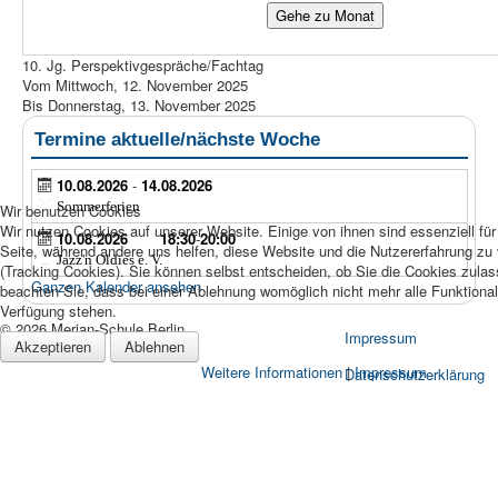
Gehe zu Monat
10. Jg. Perspektivgespräche/Fachtag
Vom Mittwoch, 12. November 2025
Bis Donnerstag, 13. November 2025
Termine aktuelle/nächste Woche
10.08.2026
-
14.08.2026
Sommerferien
Wir benutzen Cookies
Wir nutzen Cookies auf unserer Website. Einige von ihnen sind essenziell für
10.08.2026
18:30
-
20:00
Seite, während andere uns helfen, diese Website und die Nutzererfahrung zu
Jazz'n Oldies e. V.
(Tracking Cookies). Sie können selbst entscheiden, ob Sie die Cookies zula
Ganzen Kalender ansehen
beachten Sie, dass bei einer Ablehnung womöglich nicht mehr alle Funktionali
Verfügung stehen.
© 2026 Merian-Schule Berlin
Impressum
Akzeptieren
Ablehnen
Weitere Informationen
|
Impressum
Datenschutzerklärung