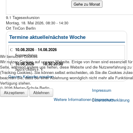
Gehe zu Monat
9.1 Tagesexkursion
Montag, 18. Mai 2026, 08:30 - 14:30
Ort
TinCon Berlin
Termine aktuelle/nächste Woche
10.08.2026
-
14.08.2026
Sommerferien
Wir benutzen Cookies
Wir nutzen Cookies auf unserer Website. Einige von ihnen sind essenziell für
10.08.2026
18:30
-
20:00
Seite, während andere uns helfen, diese Website und die Nutzererfahrung zu
Jazz'n Oldies e. V.
(Tracking Cookies). Sie können selbst entscheiden, ob Sie die Cookies zula
Ganzen Kalender ansehen
beachten Sie, dass bei einer Ablehnung womöglich nicht mehr alle Funktionali
Verfügung stehen.
© 2026 Merian-Schule Berlin
Impressum
Akzeptieren
Ablehnen
Weitere Informationen
|
Impressum
Datenschutzerklärung