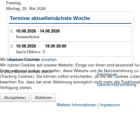
Feiertag
Montag, 25. Mai 2026
Termine aktuelle/nächste Woche
10.08.2026
-
14.08.2026
Sommerferien
10.08.2026
18:30
-
20:00
Jazz'n Oldies e. V.
Wir benutzen Cookies
Ganzen Kalender ansehen
Wir nutzen Cookies auf unserer Website. Einige von ihnen sind essenziell für
Seite, während andere uns helfen, diese Website und die Nutzererfahrung zu
© 2026 Merian-Schule Berlin
Impressum
(Tracking Cookies). Sie können selbst entscheiden, ob Sie die Cookies zula
beachten Sie, dass bei einer Ablehnung womöglich nicht mehr alle Funktionali
Datenschutzerklärung
Verfügung stehen.
Akzeptieren
Ablehnen
Weitere Informationen
|
Impressum