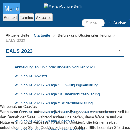
Menü
Kontakt
Termine
Aktuelles
Suchen
Suchen
Aktuelle Seite:
Startseite
>
Berufs- und Studienorientierung
>
EALS 2023
EALS 2023
Anmeldung an OSZ oder anderen Schulen 2023
VV Schule 02-2023
VV Schule 2023 - Anlage 1 Einwilligungserklärung
VV Schule 2023 - Anlage 1a Datenschutzerklärung
VV Schule 2023 - Anlage 2 Widerrufserklärung
Wir benutzen Cookies
Wir nutzen Cookies auf unserer Website. Einige von ihnen sind essenziell für
VV Schule 2023 - Anlage 3 Leitbogen ohne Druckhinweise
den Betrieb der Seite, während andere uns helfen, diese Website und die
VV Schule 2023 - Anlage 4 Zeitplan
Nutzererfahrung zu verbessern (Tracking Cookies). Sie können selbst
entscheiden, ob Sie die Cookies zulassen möchten. Bitte beachten Sie, dass
VV Schule 2023 - Anlage 5 dokumentierte