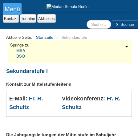
Menü
Kontakt
Termine
Aktuelles
Suchen
Suchen
Aktuelle Seite:
Startseite
>
Sekundarstufe I
Springe zu
MSA
BSO
Sekundarstufe I
Kontakt zur Mittelstufenleiterin
E-Mail:
Fr. R.
Videokonferenz:
Fr. R.
Schultz
Schultz
Die Jahrgangsleitungen der Mittelstufe im Schuljahr