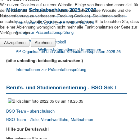
Wir nutzen Cookies auf unserer Website. Einige von ihnen sind essenziell für
den Betrieb der Seite, während andere uns helfen, diese Website und die
Mittlerer Schulabschluss 2025 / 2026
Nutzererfahrung zu verbessern (Tracking Cookies). Sie können selbst
entscheiden, ob Sie die Cookies zulassen möchten. Bitte beachten Sie, dass
Terminplan BOA_BBR_eBBR/MSA 2025/26
bei einer Ablehnung womöglich nicht mehr alle Funktionalitäten der Seite zur
Antrag zur Präsentationsprüfung
Verfügung stehen.
MSA PP Beratungsprotokoll
Akzeptieren
Ablehnen
Weitere Informationen
|
Impressum
PP Organisation und Ablauf Konsulationssphasen 2025-26
(bitte unbedingt beidseitig ausdrucken!)
Informationen zur Präsentationsprüfung
Berufs- und Studienorientierung - BSO Sek I
BSO Team - überschulisch
BSO Team - Ziele, Verantwortliche, Maßnahmen
Hilfe zur Berufswahl
Hier gelangen Sie zum