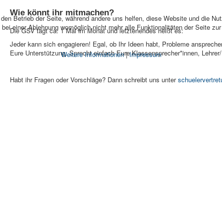
Wie könnt ihr mitmachen?
r den Betrieb der Seite, während andere uns helfen, diese Website und die Nu
bei einer Ablehnung womöglich nicht mehr alle Funktionalitäten der Seite zu
Die GSV tagt ca. 1 Mal im Monat und letztenendes heißt es:
Jeder kann sich engagieren! Egal, ob Ihr Ideen habt, Probleme ansprechen
Eure Unterstützung. Sprecht einfach Eure Klassensprecher*innen, Lehrer/
Weitere Informationen
|
Impressum
Habt ihr Fragen oder Vorschläge? Dann schreibt uns unter
schuelervertre