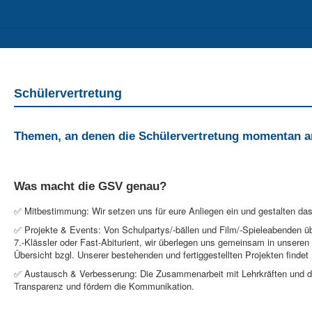
II
Berufs- und Studienorientierung
Sozialpädagogischer Bereich
Schülervertretung
Themen, an denen die Schülervertretung momentan arb
Was macht die GSV genau?
✅ Mitbestimmung: Wir setzen uns für eure Anliegen ein und gestalten das
✅ Projekte & Events: Von Schulpartys/-bällen und Film/-Spieleabenden üb
7.-Klässler oder Fast-Abiturient, wir überlegen uns gemeinsam in unseren 
Übersicht bzgl. Unserer bestehenden und fertiggestellten Projekten findet
✅ Austausch & Verbesserung: Die Zusammenarbeit mit Lehrkräften und der
Transparenz und fördern die Kommunikation.