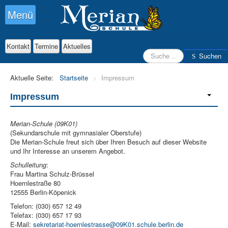
Menü
Kontakt
Termine
Aktuelles
Suchen
Suchen
Aktuelle Seite:
Startseite
>
Impressum
Impressum
Merian-Schule (09K01)
(Sekundarschule mit gymnasialer Oberstufe)
Die Merian-Schule freut sich über Ihren Besuch auf dieser Website
und Ihr Interesse an unserem Angebot.
Schulleitung
:
Frau Martina Schulz-Brüssel
Hoernlestraße 80
12555 Berlin-Köpenick
Telefon: (030) 657 12 49
Telefax: (030) 657 17 93
E-Mail:
sekretariat-hoernlestrasse@09K01.schule.berlin.de