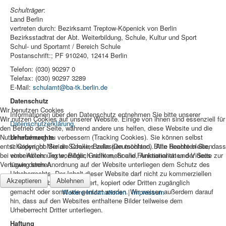
Schulträger
:
Land Berlin
vertreten durch: Bezirksamt Treptow-Köpenick von Berlin
Bezirksstadtrat der Abt. Weiterbildung, Schule, Kultur und Sport
Schul- und Sportamt / Bereich Schule
Postanschrift:; PF 910240, 12414 Berlin
Telefon: (030) 90297 0
Telefax: (030) 90297 3289
E-Mail:
schulamt@ba-tk.berlin.de
Datenschutz
Wir benutzen Cookies
Informationen über den Datenschutz entnehmen Sie bitte unserer
Wir nutzen Cookies auf unserer Website. Einige von ihnen sind essenziell für
Datenschutzerklärung
.
den Betrieb der Seite, während andere uns helfen, diese Website und die
Urheberrechte
Nutzererfahrung zu verbessern (Tracking Cookies). Sie können selbst
© Copyright Merian-Schule, Berlin (Deutschland). Alle Rechte bleiben
entscheiden, ob Sie die Cookies zulassen möchten. Bitte beachten Sie, dass
vorbe­halten. Texte, Bilder, Grafiken, Sound, Animationen und Videos
bei einer Ablehnung womöglich nicht mehr alle Funktionalitäten der Seite zur
sowie deren Anordnung auf der Website unterliegen dem Schutz des
Verfügung stehen.
Urheberrechts. Der Inhalt dieser Website darf nicht zu kommerziellen
Akzeptieren
Ablehnen
Zwecken verbreitet, verändert, kopiert oder Dritten zugänglich
gemacht oder sonst wie genutzt werden. Wir weisen außerdem darauf
Weitere Informationen
|
Impressum
hin, dass auf den Websites enthaltene Bilder teilweise dem
Urheberrecht Dritter unterliegen.
Haftung