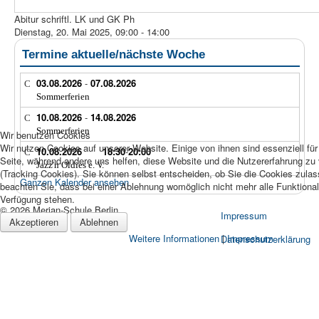
Abitur schriftl. LK und GK Ph
Dienstag, 20. Mai 2025, 09:00 - 14:00
Termine aktuelle/nächste Woche
03.08.2026
-
07.08.2026
Sommerferien
10.08.2026
-
14.08.2026
Sommerferien
Wir benutzen Cookies
Wir nutzen Cookies auf unserer Website. Einige von ihnen sind essenziell für
10.08.2026
18:30
-
20:00
Seite, während andere uns helfen, diese Website und die Nutzererfahrung zu
Jazz'n Oldies e. V.
(Tracking Cookies). Sie können selbst entscheiden, ob Sie die Cookies zula
Ganzen Kalender ansehen
beachten Sie, dass bei einer Ablehnung womöglich nicht mehr alle Funktionali
Verfügung stehen.
© 2026 Merian-Schule Berlin
Impressum
Akzeptieren
Ablehnen
Weitere Informationen
|
Impressum
Datenschutzerklärung