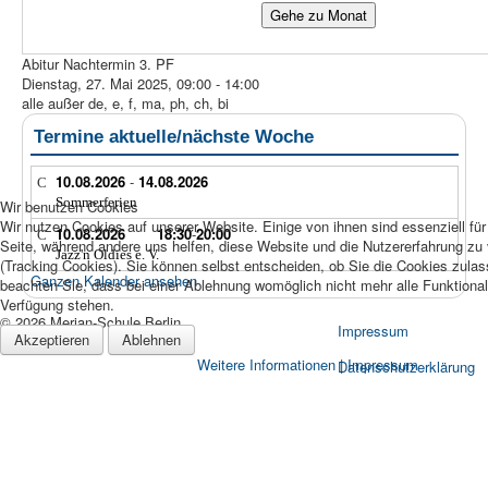
Gehe zu Monat
Abitur Nachtermin 3. PF
Dienstag, 27. Mai 2025, 09:00 - 14:00
alle außer de, e, f, ma, ph, ch, bi
Termine aktuelle/nächste Woche
10.08.2026
-
14.08.2026
Sommerferien
Wir benutzen Cookies
Wir nutzen Cookies auf unserer Website. Einige von ihnen sind essenziell für
10.08.2026
18:30
-
20:00
Seite, während andere uns helfen, diese Website und die Nutzererfahrung zu
Jazz'n Oldies e. V.
(Tracking Cookies). Sie können selbst entscheiden, ob Sie die Cookies zula
Ganzen Kalender ansehen
beachten Sie, dass bei einer Ablehnung womöglich nicht mehr alle Funktionali
Verfügung stehen.
© 2026 Merian-Schule Berlin
Impressum
Akzeptieren
Ablehnen
Weitere Informationen
|
Impressum
Datenschutzerklärung