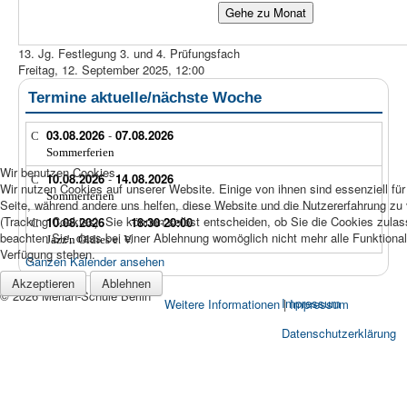
Gehe zu Monat
13. Jg. Festlegung 3. und 4. Prüfungsfach
Freitag, 12. September 2025, 12:00
Termine aktuelle/nächste Woche
03.08.2026
-
07.08.2026
Sommerferien
Wir benutzen Cookies
10.08.2026
-
14.08.2026
Wir nutzen Cookies auf unserer Website. Einige von ihnen sind essenziell für
Sommerferien
Seite, während andere uns helfen, diese Website und die Nutzererfahrung zu
(Tracking Cookies). Sie können selbst entscheiden, ob Sie die Cookies zula
10.08.2026
18:30
-
20:00
beachten Sie, dass bei einer Ablehnung womöglich nicht mehr alle Funktionali
Jazz'n Oldies e. V.
Verfügung stehen.
Ganzen Kalender ansehen
Akzeptieren
Ablehnen
© 2026 Merian-Schule Berlin
Impressum
Weitere Informationen
|
Impressum
Datenschutzerklärung