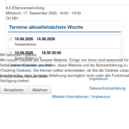
8.6 Elternversammlung
Mittwoch, 17. September 2025, 18:00 - 19:00
Ort
MH
Termine aktuelle/nächste Woche
10.08.2026
-
14.08.2026
Sommerferien
10.08.2026
18:30
-
20:00
Wir benutzen Cookies
Jazz'n Oldies e. V.
Wir nutzen Cookies auf unserer Website. Einige von ihnen sind essenziell für
Seite, während andere uns helfen, diese Website und die Nutzererfahrung zu
Ganzen Kalender ansehen
(Tracking Cookies). Sie können selbst entscheiden, ob Sie die Cookies zula
beachten Sie, dass bei einer Ablehnung womöglich nicht mehr alle Funktionali
© 2026 Merian-Schule Berlin
Impressum
Verfügung stehen.
Datenschutzerklärung
Akzeptieren
Ablehnen
Weitere Informationen
|
Impressum