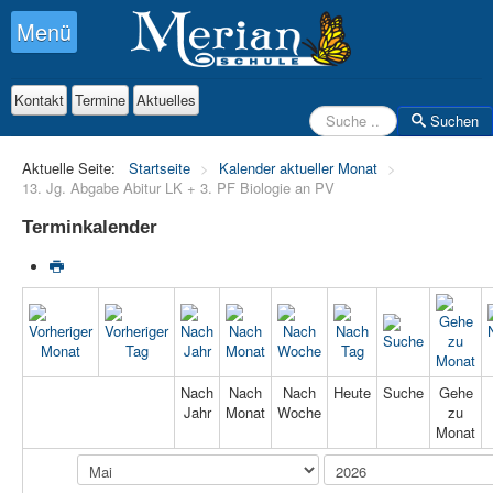
Menü
Kontakt
Termine
Aktuelles
Suchen
Suchen
Aktuelle Seite:
Startseite
>
Kalender aktueller Monat
>
13. Jg. Abgabe Abitur LK + 3. PF Biologie an PV
Terminkalender
Nach
Nach
Nach
Heute
Suche
Gehe
Jahr
Monat
Woche
zu
Monat