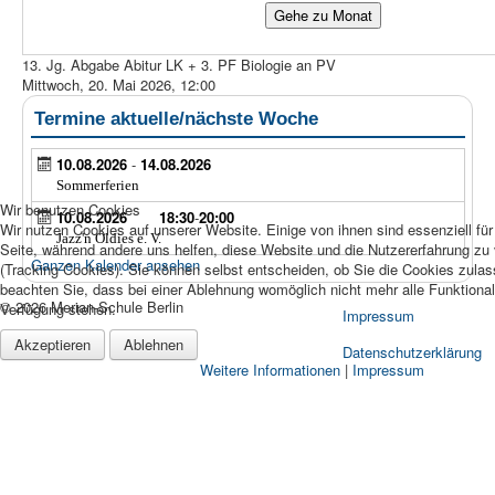
Gehe zu Monat
13. Jg. Abgabe Abitur LK + 3. PF Biologie an PV
Mittwoch, 20. Mai 2026, 12:00
Termine aktuelle/nächste Woche
10.08.2026
-
14.08.2026
Sommerferien
Wir benutzen Cookies
10.08.2026
18:30
-
20:00
Wir nutzen Cookies auf unserer Website. Einige von ihnen sind essenziell für
Jazz'n Oldies e. V.
Seite, während andere uns helfen, diese Website und die Nutzererfahrung zu
Ganzen Kalender ansehen
(Tracking Cookies). Sie können selbst entscheiden, ob Sie die Cookies zula
beachten Sie, dass bei einer Ablehnung womöglich nicht mehr alle Funktionali
© 2026 Merian-Schule Berlin
Verfügung stehen.
Impressum
Akzeptieren
Ablehnen
Datenschutzerklärung
Weitere Informationen
|
Impressum