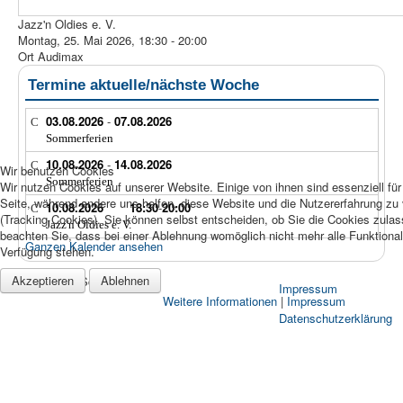
Jazz'n Oldies e. V.
Montag, 25. Mai 2026, 18:30 - 20:00
Ort
Audimax
Termine aktuelle/nächste Woche
03.08.2026
-
07.08.2026
Sommerferien
10.08.2026
-
14.08.2026
Wir benutzen Cookies
Sommerferien
Wir nutzen Cookies auf unserer Website. Einige von ihnen sind essenziell für
Seite, während andere uns helfen, diese Website und die Nutzererfahrung zu
10.08.2026
18:30
-
20:00
(Tracking Cookies). Sie können selbst entscheiden, ob Sie die Cookies zula
Jazz'n Oldies e. V.
beachten Sie, dass bei einer Ablehnung womöglich nicht mehr alle Funktionali
Ganzen Kalender ansehen
Verfügung stehen.
Akzeptieren
Ablehnen
© 2026 Merian-Schule Berlin
Impressum
Weitere Informationen
|
Impressum
Datenschutzerklärung