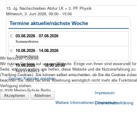
13. Jg. Nachschreiben Abitur LK + 3. PF Physik
Mittwoch, 3. Juni 2026, 09:00 - 15:00
Termine aktuelle/nächste Woche
03.08.2026
-
07.08.2026
Sommerferien
10.08.2026
-
14.08.2026
Sommerferien
Wir benutzen Cookies
Wir nutzen Cookies auf unserer Website. Einige von ihnen sind essenziell für
10.08.2026
18:30
-
20:00
Seite, während andere uns helfen, diese Website und die Nutzererfahrung zu
Jazz'n Oldies e. V.
(Tracking Cookies). Sie können selbst entscheiden, ob Sie die Cookies zula
Ganzen Kalender ansehen
beachten Sie, dass bei einer Ablehnung womöglich nicht mehr alle Funktionali
Verfügung stehen.
© 2026 Merian-Schule Berlin
Impressum
Akzeptieren
Ablehnen
Weitere Informationen
|
Impressum
Datenschutzerklärung