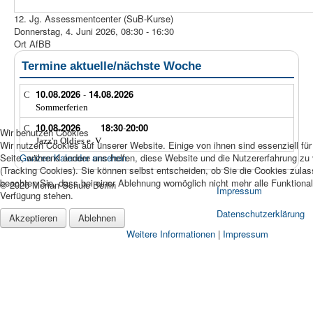
12. Jg. Assessmentcenter (SuB-Kurse)
Donnerstag, 4. Juni 2026, 08:30 - 16:30
Ort
AfBB
Termine aktuelle/nächste Woche
10.08.2026
-
14.08.2026
Sommerferien
10.08.2026
18:30
-
20:00
Wir benutzen Cookies
Jazz'n Oldies e. V.
Wir nutzen Cookies auf unserer Website. Einige von ihnen sind essenziell für
Seite, während andere uns helfen, diese Website und die Nutzererfahrung zu
Ganzen Kalender ansehen
(Tracking Cookies). Sie können selbst entscheiden, ob Sie die Cookies zula
beachten Sie, dass bei einer Ablehnung womöglich nicht mehr alle Funktionali
© 2026 Merian-Schule Berlin
Impressum
Verfügung stehen.
Datenschutzerklärung
Akzeptieren
Ablehnen
Weitere Informationen
|
Impressum