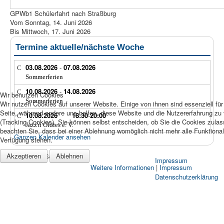
GPWb1 Schülerfahrt nach Straßburg
Vom Sonntag, 14. Juni 2026
Bis Mittwoch, 17. Juni 2026
Termine aktuelle/nächste Woche
03.08.2026
-
07.08.2026
Sommerferien
10.08.2026
-
14.08.2026
Wir benutzen Cookies
Sommerferien
Wir nutzen Cookies auf unserer Website. Einige von ihnen sind essenziell für
Seite, während andere uns helfen, diese Website und die Nutzererfahrung zu
10.08.2026
18:30
-
20:00
(Tracking Cookies). Sie können selbst entscheiden, ob Sie die Cookies zula
Jazz'n Oldies e. V.
beachten Sie, dass bei einer Ablehnung womöglich nicht mehr alle Funktionali
Ganzen Kalender ansehen
Verfügung stehen.
Akzeptieren
Ablehnen
© 2026 Merian-Schule Berlin
Impressum
Weitere Informationen
|
Impressum
Datenschutzerklärung