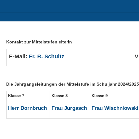
II
Berufs- und Studienorientierung
Sozialpädagogischer Bereich
Kontakt zur Mittelstufenleiterin
E-Mail:
Fr. R. Schultz
V
Die Jahrgangsleitungen der Mittelstufe im Schuljahr 2024/2025
Klasse 7
Klasse 8
Klasse 9
Herr Dornbruch
Frau Jurgasch
Frau Wischniowski