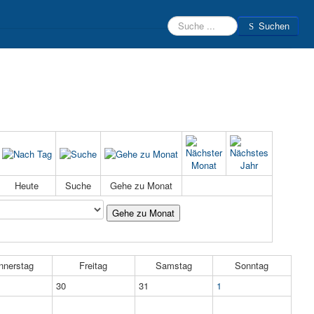
Suchen
Suchen
Beratungsteam
Schülerfirmen
Kontakt
Login
Heute
Suche
Gehe zu Monat
Gehe zu Monat
nnerstag
Freitag
Samstag
Sonntag
30
31
1