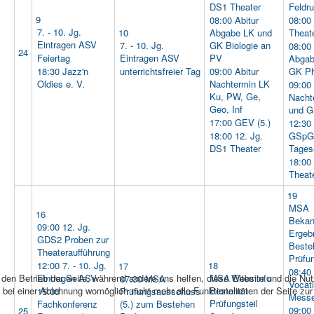
DS1 Theater
Feldr
9
08:00 Abitur
08:00
7. - 10. Jg.
10
Abgabe LK und
Theat
Eintragen ASV
7. - 10. Jg.
GK Biologie an
08:00 
24
Feiertag
Eintragen ASV
PV
Abgab
18:30 Jazz'n
unterrichtsfreier Tag
09:00 Abitur
GK P
Oldies e. V.
Nachtermin LK
09:00 
Ku, PW, Ge,
Nacht
Geo, Inf
und G
17:00 GEV (5.)
12:30 
18:00 12. Jg.
GSpG
DS1 Theater
Tages
18:00
Theat
19
MSA
16
Bekan
09:00 12. Jg.
Ergeb
GDS2 Proben zur
Beste
Theateraufführung
Prüfun
12:00 7. - 10. Jg.
18
17
08:40 
r den Betrieb der Seite, während andere uns helfen, diese Website und die Nu
Eintragen ASV
MSA Elterninfo
07:30 MSA
Vocat
bei einer Ablehnung womöglich nicht mehr alle Funktionalitäten der Seite zu
Bestehen
15:00
Prüfungsausschuss
Mess
Prüfungsteil
Fachkonferenz
(5.) zum Bestehen
09:00 
25