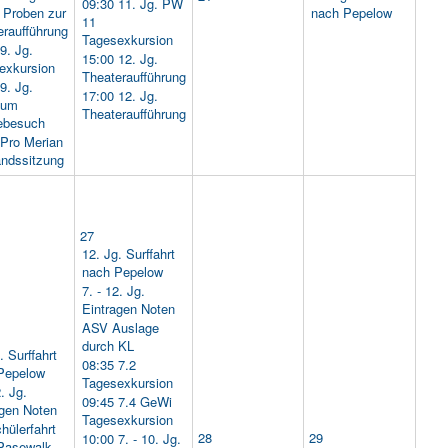
09:30 11. Jg. PW
Proben zur
nach Pepelow
11
eraufführung
Tagesexkursion
9. Jg.
15:00 12. Jg.
exkursion
Theateraufführung
9. Jg.
17:00 12. Jg.
ium
Theateraufführung
ebesuch
 Pro Merian
andssitzung
27
12. Jg. Surffahrt
nach Pepelow
7. - 12. Jg.
Eintragen Noten
ASV Auslage
durch KL
. Surffahrt
08:35 7.2
Pepelow
Tagesexkursion
2. Jg.
09:45 7.4 GeWi
agen Noten
Tagesexkursion
hülerfahrt
28
29
10:00 7. - 10. Jg.
Pasewalk