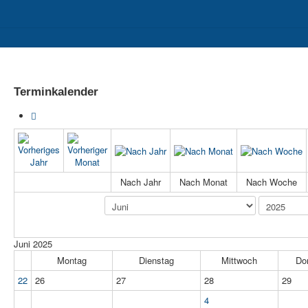
II
Berufs- und Studienorientierung
Sozialpädagogischer Bereich
Terminkalender
Nach Jahr
Nach Monat
Nach Woche
Juni 2025
Montag
Dienstag
Mittwoch
Do
22
26
27
28
29
4