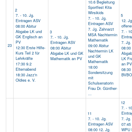
10.6 Begleitung
Sportfest Kita
2
Wirsikids
7. - 10. Jg.
5
7. - 10. Jg.
Eintragen ASV
12. Jg
Eintragen ASV
offen
08:00 Abitur
7. Jg. Zahnarzt
Abgabe LK und
7. - 1
3
MSA Nachtermin
GK Englisch an
Eintr
7. - 10. Jg.
Mathematik
PV
Eintragen ASV
7. Jg.
23
09:00 Abitur
12:30 Erste Hilfe-
08:00 Abitur
08:00 
Nachtermin LK
Kurs Teil 2 für
Abgabe LK und GK
Abgab
und GK
Lehrkräfte
Mathematik an PV
LK Fr
Mathematik
17:30 9.2
an PV
18:00
Elternabend
08:30 
Sondersitzung
18:30 Jazz'n
BVBO 
mit
Oldies e. V.
Schulsenatorin
Frau Dr. Günther-
...
12
7. - 1
Eintr
11
7. - 10. Jg.
7. Jg.
Eintragen ASV
07:45 
08:00 12. Jg.
WPU 