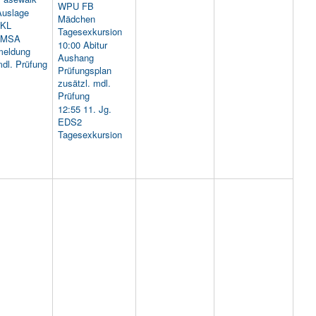
WPU FB
uslage
Mädchen
 KL
Tagesexkursion
 MSA
10:00 Abitur
eldung
Aushang
mdl. Prüfung
Prüfungsplan
zusätzl. mdl.
Prüfung
12:55 11. Jg.
EDS2
Tagesexkursion