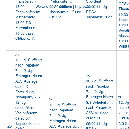
Französisch
Prüfungste ...
Sportfest
GDS2 
Weitere Informationen
|
Impressum
15:00
09:00 Abitur
20:00 11. Jg.
Theat
Fachkonferenz
Nachtermin LK und
EDS2
10:30 
Mathematik
GK Bio
Tagesexkursion
Tages
18:00 7.3
10:40 
Elternabend
Vocat
18:30 Jazz'n
Mess
Oldies e. V.
18:00
Vorst
23
12. Jg. Surffahrt
nach Pepelow
7. - 12. Jg.
Eintragen Noten
25
12. Jg. Surffahrt
ASV Auslage
nach Pepelow
durch KL
7. - 12. Jg.
Fortbildung
Eintragen Noten
Notenparty 7. -
26
24
12. Jg.
8.3 Schülerfahrt
12. Jg
12. Jg. Surffahrt
nach Pasewalk
nach 
08:00 Abitur
nach Pepelow
Vorkonferenz
ASV Auslage
7. - 1
7. - 12. Jg.
durch KL
Eintr
08:30 9.1
Eintragen Noten
Tagesexkursion
08:00 11. Jg.
8.3 Sc
26
ASV Auslage durch
GeWi
EDS2
nach 