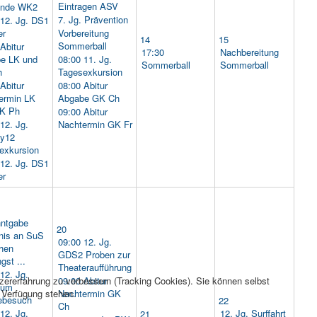
Eintragen ASV
unde WK2
7. Jg. Prävention
 12. Jg. DS1
er
Vorbereitung
14
15
Sommerball
Abitur
17:30
Nachbereitung
e LK und
08:00 11. Jg.
Sommerball
Sommerball
h
Tagesexkursion
Abitur
08:00 Abitur
ermin LK
Abgabe GK Ch
K Ph
09:00 Abitur
12. Jg.
Nachtermin GK Fr
y12
exkursion
 12. Jg. DS1
er
ntgabe
20
nis an SuS
09:00 12. Jg.
hen
GDS2 Proben zur
gst ...
Theateraufführung
12. Jg.
tzererfahrung zu verbessern (Tracking Cookies). Sie können selbst
09:00 Abitur
ium
r Verfügung stehen.
Nachtermin GK
ebesuch
22
Ch
12. Jg.
12. Jg. Surffahrt
21