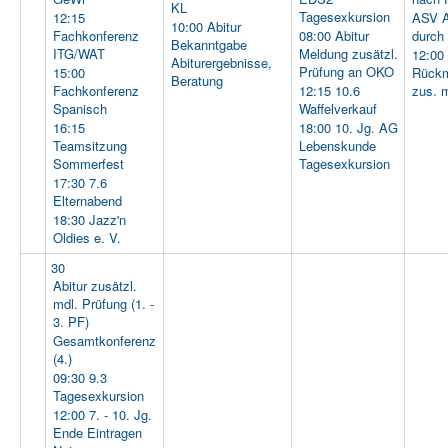
KL
Tagesexkursion
12:15
ASV A
10:00 Abitur
Fachkonferenz
08:00 Abitur
durch
Bekanntgabe
ITG/WAT
Meldung zusätzl.
12:00
Abiturergebnisse,
Prüfung an OKO
15:00
Rückm
Beratung
Fachkonferenz
12:15 10.6
zus. 
Spanisch
Waffelverkauf
16:15
18:00 10. Jg. AG
Teamsitzung
Lebenskunde
Sommerfest
Tagesexkursion
17:30 7.6
Elternabend
18:30 Jazz'n
Oldies e. V.
30
Abitur zusätzl.
mdl. Prüfung (1. -
3. PF)
Gesamtkonferenz
(4.)
09:30 9.3
Tagesexkursion
12:00 7. - 10. Jg.
Ende Eintragen