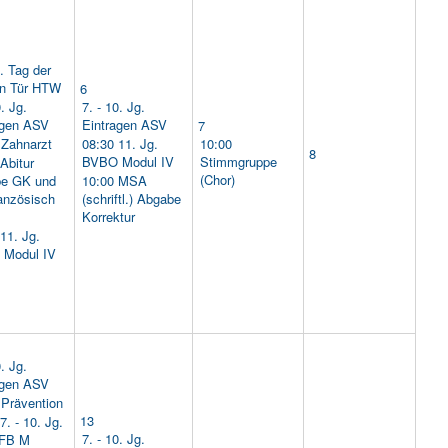
. Tag der
en Tür HTW
6
0. Jg.
7. - 10. Jg.
agen ASV
Eintragen ASV
7
 Zahnarzt
08:30 11. Jg.
10:00
8
BVBO Modul IV
Stimmgruppe
Abitur
(Chor)
e GK und
10:00 MSA
anzösisch
(schriftl.) Abgabe
Korrektur
11. Jg.
Modul IV
0. Jg.
agen ASV
 Prävention
13
7. - 10. Jg.
7. - 10. Jg.
FB M