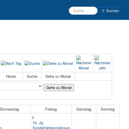
Suchen
Suchen
Beratungsteam
Schülerfirmen
Kontakt
Login
Heute
Suche
Gehe zu Monat
Gehe zu Monat
Donnerstag
Freitag
Samstag
Sonntag
3
10. Jg.
g.
Sonderfahrtenzeitraum