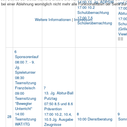
14:00 13. Jg. ADPSW
und G
bei einer Ablehnung womöglich nicht mehr alle Funktionalitäten der Seite zu
17:00 10.2
17:0
Schulübernachtung
Abitu
17:00 7.5
17:00
Weitere Informationen
|
Impressum
Schülerübernachtung
Schu
(Gril
Viewi
6
Sponsorenlauf
08:00 7. - 9.
Jg.
Spieleturnier
08:30
Teamsitzung
Französisch
7
13. Jg. Abitur-Ball
09:00
Teamsitzung
Putztag
"Bewegter
07:50 8.5 und 8.6
Unterricht"
Prävention
14:00
8
9
17:00 10.2, 10.4,
28
Teamsitzung
10:00 Dienstberatung
Somm
10.5 Jg. Ausgabe
WAT/ITG
Zeugnisse