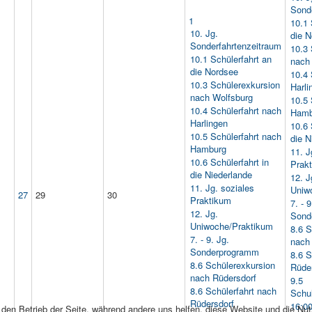
Sond
1
10.1 
10. Jg.
die 
Sonderfahrtenzeitraum
10.3 
10.1 Schülerfahrt an
nach
die Nordsee
10.4 
10.3 Schülerexkursion
Harli
nach Wolfsburg
10.5 
10.4 Schülerfahrt nach
Hamb
Harlingen
10.6 
10.5 Schülerfahrt nach
die N
Hamburg
11. J
10.6 Schülerfahrt in
Prak
die Niederlande
12. J
11. Jg. soziales
Uniw
27
29
30
Praktikum
7. - 9
12. Jg.
Sond
Uniwoche/Praktikum
8.6 S
7. - 9. Jg.
nach
Sonderprogramm
8.6 S
8.6 Schülerexkursion
Rüde
nach Rüdersdorf
9.5
8.6 Schülerfahrt nach
Schu
Rüdersdorf
16:00
r den Betrieb der Seite, während andere uns helfen, diese Website und die Nu