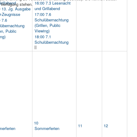
rillabend
16:00 7.3 Lesenacht
r Verfügung stehen.
und Grillabend
0 13. Jg. Ausgabe
r-Zeugnisse
17:00 7.6
Schulübernachtung
 7.6
(Grillen, Public
lübernachtung
Viewing)
len, Public
ng)
18:00 7.1
Schulübernachtung
10
11
12
erferien
Sommerferien