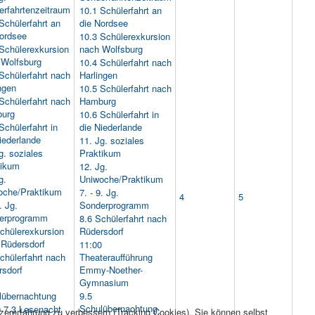
erfahrtenzeitraum
10.1 Schülerfahrt an
Schülerfahrt an
die Nordsee
Nordsee
10.3 Schülerexkursion
Schülerexkursion
nach Wolfsburg
 Wolfsburg
10.4 Schülerfahrt nach
Schülerfahrt nach
Harlingen
ngen
10.5 Schülerfahrt nach
Schülerfahrt nach
Hamburg
urg
10.6 Schülerfahrt in
Schülerfahrt in
die Niederlande
iederlande
11. Jg. soziales
g. soziales
Praktikum
tikum
12. Jg.
g.
Uniwoche/Praktikum
oche/Praktikum
7. - 9. Jg.
4
5
. Jg.
Sonderprogramm
erprogramm
8.6 Schülerfahrt nach
chülerexkursion
Rüdersdorf
 Rüdersdorf
11:00
chülerfahrt nach
Theateraufführung
rsdorf
Emmy-Noether-
Gymnasium
lübernachtung
9.5
Schulübernachtung
 7.3 Lesenacht
tzererfahrung zu verbessern (Tracking Cookies). Sie können selbst