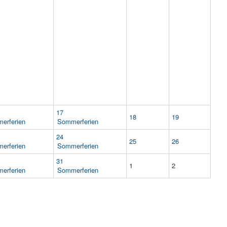
17
18
19
erferien
Sommerferien
24
25
26
erferien
Sommerferien
31
1
2
erferien
Sommerferien