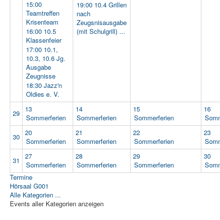
15:00
19:00 10.4 Grillen
Teamtreffen
nach
Krisenteam
Zeugsnisausgabe
16:00 10.5
(mit Schulgrill) ...
Klassenfeier
17:00 10.1,
10.3, 10.6 Jg.
Ausgabe
Zeugnisse
18:30 Jazz'n
Oldies e. V.
13
14
15
16
29
Sommerferien
Sommerferien
Sommerferien
Somm
20
21
22
23
30
Sommerferien
Sommerferien
Sommerferien
Somm
27
28
29
30
31
Sommerferien
Sommerferien
Sommerferien
Somm
Termine
Hörsaal G001
Alle Kategorien ...
Events aller Kategorien anzeigen