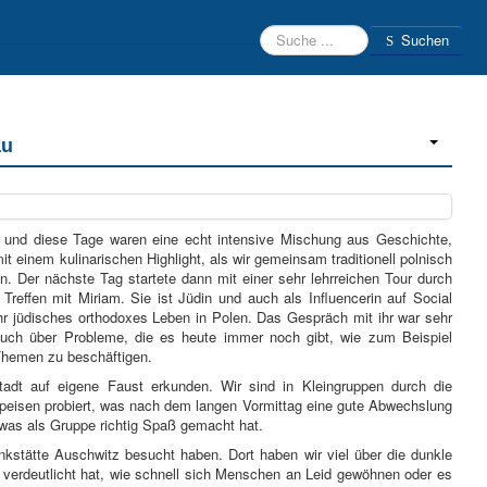
Suchen
Suchen
Beratungsteam
Schülerfirmen
Kontakt
Login
au
u und diese Tage waren eine echt intensive Mischung aus Geschichte,
einem kulinarischen Highlight, als wir gemeinsam traditionell polnisch
Der nächste Tag startete dann mit einer sehr lehrreichen Tour durch
reffen mit Miriam. Sie ist Jüdin und auch als Influencerin auf Social
 ihr jüdisches orthodoxes Leben in Polen. Das Gespräch mit ihr war sehr
 auch über Probleme, die es heute immer noch gibt, wie zum Beispiel
 Themen zu beschäftigen.
tadt auf eigene Faust erkunden. Wir sind in Kleingruppen durch die
peisen probiert, was nach dem langen Vormittag eine gute Abwechslung
 was als Gruppe richtig Spaß gemacht hat.
enkstätte Auschwitz besucht haben. Dort haben wir viel über die dunkle
 verdeutlicht hat, wie schnell sich Menschen an Leid gewöhnen oder es