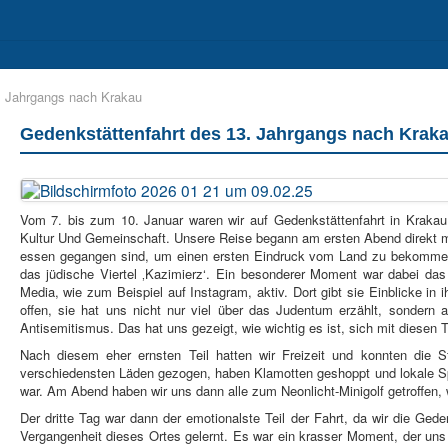
II
Berufs- und Studienorientierung
Sozialpädagogischer Bereich
. Jahrgangs nach Krakau
Gedenkstättenfahrt des 13. Jahrgangs nach Krak
Vom 7. bis zum 10. Januar waren wir auf Gedenkstättenfahrt in Kraka
Kultur Und Gemeinschaft. Unsere Reise begann am ersten Abend direkt mit 
essen gegangen sind, um einen ersten Eindruck vom Land zu bekommen. 
das jüdische Viertel ‚Kazimierz‘. Ein besonderer Moment war dabei das T
Media, wie zum Beispiel auf Instagram, aktiv. Dort gibt sie Einblicke in
offen, sie hat uns nicht nur viel über das Judentum erzählt, sondern
Antisemitismus. Das hat uns gezeigt, wie wichtig es ist, sich mit diesen
Nach diesem eher ernsten Teil hatten wir Freizeit und konnten die S
verschiedensten Läden gezogen, haben Klamotten geshoppt und lokale S
war. Am Abend haben wir uns dann alle zum Neonlicht-Minigolf getroffen,
Der dritte Tag war dann der emotionalste Teil der Fahrt, da wir die Ged
Vergangenheit dieses Ortes gelernt. Es war ein krasser Moment, der uns