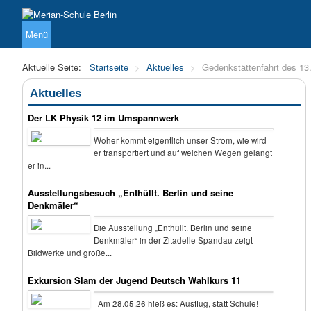
Menü
Über uns
Unterricht
Sekundarstufe I
Sekundarstufe 
Aktuelle Seite:
Startseite
>
Aktuelles
>
Gedenkstättenfahrt des 13
Aktuelles
Der LK Physik 12 im Umspannwerk
Woher kommt eigentlich unser Strom, wie wird
er transportiert und auf welchen Wegen gelangt
er in...
Ausstellungsbesuch „Enthüllt. Berlin und seine
Denkmäler“
Die Ausstellung „Enthüllt. Berlin und seine
Denkmäler“ in der Zitadelle Spandau zeigt
Bildwerke und große...
Exkursion Slam der Jugend Deutsch Wahlkurs 11
Am 28.05.26 hieß es: Ausflug, statt Schule!