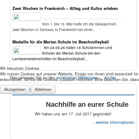
Zwei Wochen in Frankreich – Alltag und Kultur erleben
Vom 1. bis 15. Mai hatte ich die Gelegenheit,
zwei Wochen in Sarzeau in Frankreich bei einer...
Medaille für die Merian Schule im Beachvolleyball
Am 24.06.26 traten 16 Schülerinnen und
Schüler der Merian Schule bei den
Landesmeisterschaften im Beachvolleyball...
Wir benutzen Cookies
Wir nutzen Cookies auf unserer Website. Einige von ihnen sind essenziell fü
Hier gelangen Sie zu den
archivierten Meldungen
Archiv
entscheiden, ob Sie die Cookies zulassen möchten. Bitte beachten Sie, dass 
Akzeptieren
Ablehnen
good@school
Nachhilfe an eurer Schule
Wir haben uns am 17. Juli 2017 gegründet!
...weitere Informationen