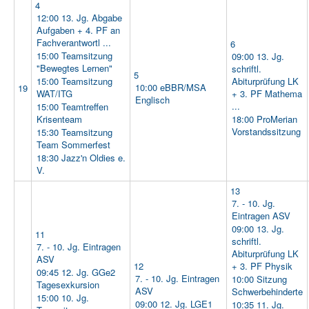
4
12:00 13. Jg. Abgabe
Aufgaben + 4. PF an
Fachverantwortl ...
6
15:00 Teamsitzung
09:00 13. Jg.
"Bewegtes Lernen"
schriftl.
5
15:00 Teamsitzung
Abiturprüfung LK
10:00 eBBR/MSA
19
WAT/ITG
+ 3. PF Mathema
Englisch
...
15:00 Teamtreffen
Krisenteam
18:00 ProMerian
Vorstandssitzung
15:30 Teamsitzung
Team Sommerfest
18:30 Jazz'n Oldies e.
V.
13
7. - 10. Jg.
Eintragen ASV
09:00 13. Jg.
11
schriftl.
7. - 10. Jg. Eintragen
Abiturprüfung LK
ASV
12
+ 3. PF Physik
09:45 12. Jg. GGe2
7. - 10. Jg. Eintragen
10:00 Sitzung
Tagesexkursion
ASV
Schwerbehinderte
15:00 10. Jg.
09:00 12. Jg. LGE1
10:35 11. Jg.