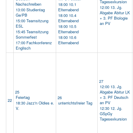
Tagesexkursion
Nachschreiben
18:00 10.1
12:00 13. Jg.
13:00 Studientag
Elternabend
Abgabe Abitur LK
Ge/PB
18:00 10.4
+ 3. PF Biologie
15:00 Teamsitzung
Elternabend
an PV
ESL
18:00 10.5
15:45 Teamsitzung
Elternabend
Sommerfest
18:00 10.6
17:00 Fachkonferenz
Elternabend
Englisch
27
12:00 13. Jg.
25
Abgabe Abitur LK
Feiertag
+ 3. PF Deutsch
26
22
an PV
18:30 Jazz'n Oldies e.
unterrichtsfreier Tag
V.
12:30 12. Jg.
GSpGy
Tagesexkursion