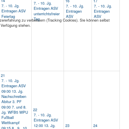
14
16
17
7. - 10. Jg.
7. - 10. Jg.
7. - 10. Jg.
7. - 10. Jg.
Eintragen ASV
Eintragen ASV
Eintragen
Eintragen
unterrichtsfreier
Feiertag
ASV
ASV
Tag
tzererfahrung zu verbessern (Tracking Cookies). Sie können selbst
r Verfügung stehen.
21
7. - 10. Jg.
Eintragen ASV
09:00 13. Jg.
Nachschreiben
Abitur 3. PF
09:00 7. und 8.
22
Jg. WFB5 WPU
7. - 10. Jg.
Fußball
Eintragen ASV
Wettkampf
12:00 13. Jg.
23
24
09:15 8., 9., 10.