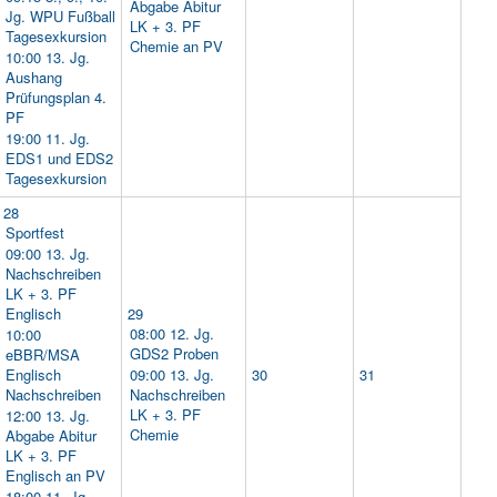
Abgabe Abitur
Jg. WPU Fußball
LK + 3. PF
Tagesexkursion
Chemie an PV
10:00 13. Jg.
Aushang
Prüfungsplan 4.
PF
19:00 11. Jg.
EDS1 und EDS2
Tagesexkursion
28
Sportfest
09:00 13. Jg.
Nachschreiben
LK + 3. PF
Englisch
29
08:00 12. Jg.
10:00
GDS2 Proben
eBBR/MSA
Englisch
09:00 13. Jg.
30
31
Nachschreiben
Nachschreiben
LK + 3. PF
12:00 13. Jg.
Chemie
Abgabe Abitur
LK + 3. PF
Englisch an PV
18:00 11. Jg.