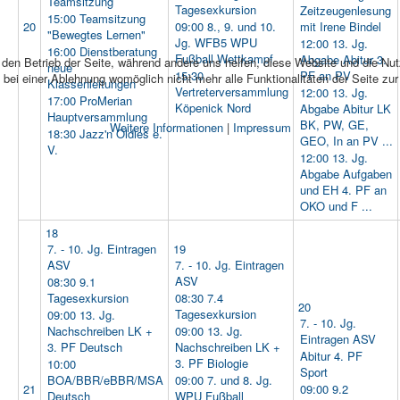
Teamsitzung
Tagesexkursion
Zeitzeugenlesung
15:00 Teamsitzung
20
09:00 8., 9. und 10.
mit Irene Bindel
"Bewegtes Lernen"
Jg. WFB5 WPU
12:00 13. Jg.
16:00 Dienstberatung
Fußball Wettkampf
Abgabe Abitur 3.
r den Betrieb der Seite, während andere uns helfen, diese Website und die Nu
neue
15:30
PF an PV
bei einer Ablehnung womöglich nicht mehr alle Funktionalitäten der Seite zu
Klassenleitungen
Vertreterversammlung
12:00 13. Jg.
17:00 ProMerian
Köpenick Nord
Abgabe Abitur LK
Hauptversammlung
BK, PW, GE,
Weitere Informationen
|
Impressum
18:30 Jazz'n Oldies e.
GEO, In an PV ...
V.
12:00 13. Jg.
Abgabe Aufgaben
und EH 4. PF an
OKO und F ...
18
7. - 10. Jg. Eintragen
19
ASV
7. - 10. Jg. Eintragen
ASV
08:30 9.1
Tagesexkursion
08:30 7.4
20
Tagesexkursion
09:00 13. Jg.
7. - 10. Jg.
Nachschreiben LK +
09:00 13. Jg.
Eintragen ASV
3. PF Deutsch
Nachschreiben LK +
Abitur 4. PF
3. PF Biologie
10:00
Sport
BOA/BBR/eBBR/MSA
09:00 7. und 8. Jg.
21
09:00 9.2
Deutsch
WPU Fußball