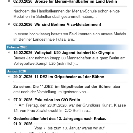
02.03.2026
Bronze für Merian-Handballer im Land Berlin
Nachdem die Handballerinnen der Merian-Schule schon einige
Medaillen im Schulhandball gesammelt haben,...
02.03.2026
Wir sind Berliner Vize-Meisterinnen!
In einem hochklassig besetzten Feld konnten sich unsere Mädels
im Berliner Landesfinale Futsal am...
Februar 2026
15.02.2026
Volleyball U20 Jugend trainiert für Olympia
Dieses Jahr nahmen knapp 30 Mannschaften aus ganz Berlin am
Volleyballwettkampf U20 (männlich)...
Januar 2026
29.01.2026
11 DE2 im Gripstheater auf der Bühne
Zu sehen: Die 11.DE2 im Gripstheater auf der Bühne
- aber
erst nach der Vorstellung- mitgerissen von...
27.01.2026
Exkursion ins C/O-Berlin
Am Freitag, den 23.01.2026, war der Grundkurs Kunst, Klasse
12, von Frau Zawichowski im C/O Berlin zu...
Gedenkstättenfahrt des 13. Jahrgangs nach Krakau
21.01.2026
Vom 7. bis zum 10. Januar waren wir auf