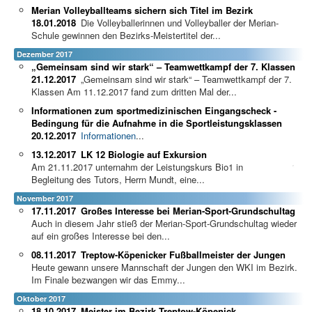
Merian Volleyballteams sichern sich Titel im Bezirk
18.01.2018
Die Volleyballerinnen und Volleyballer der Merian-
Schule gewinnen den Bezirks-Meistertitel der...
Dezember 2017
„Gemeinsam sind wir stark“ – Teamwettkampf der 7. Klassen
21.12.2017
„Gemeinsam sind wir stark“ – Teamwettkampf der 7.
Klassen Am 11.12.2017 fand zum dritten Mal der...
Informationen zum sportmedizinischen Eingangscheck -
Bedingung für die Aufnahme in die Sportleistungsklassen
20.12.2017
Informationen
...
13.12.2017
LK 12 Biologie auf Exkursion
Am 21.11.2017 unternahm der Leistungskurs Bio1 in
Begleitung des Tutors, Herrn Mundt, eine...
November 2017
17.11.2017
Großes Interesse bei Merian-Sport-Grundschultag
Auch in diesem Jahr stieß der Merian-Sport-Grundschultag wieder
auf ein großes Interesse bei den...
08.11.2017
Treptow-Köpenicker Fußballmeister der Jungen
Heute gewann unsere Mannschaft der Jungen den WKI im Bezirk.
Im Finale bezwangen wir das Emmy...
Oktober 2017
18.10.2017
Meister im Bezirk Treptow-Köpenick