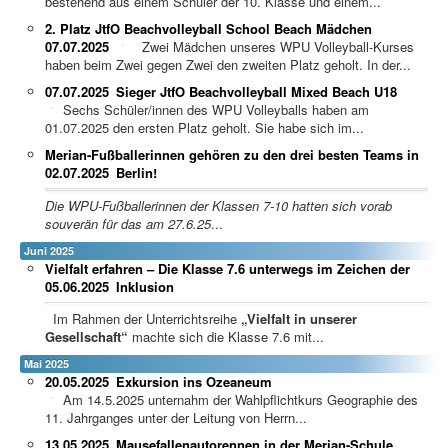
bestehend aus einem Schüler der 10. Klasse und einem...
2. Platz JtfO Beachvolleyball School Beach Mädchen
07.07.2025
Zwei Mädchen unseres WPU Volleyball-Kurses
haben beim Zwei gegen Zwei den zweiten Platz geholt. In der...
07.07.2025
Sieger JtfO Beachvolleyball Mixed Beach U18
Sechs Schüler/innen des WPU Volleyballs haben am
01.07.2025 den ersten Platz geholt. Sie habe sich im...
Merian-Fußballerinnen gehören zu den drei besten Teams in
02.07.2025
Berlin!
Die WPU-Fußballerinnen der Klassen 7-10 hatten sich vorab
souverän für das am 27.6.25
...
Juni 2025
Vielfalt erfahren – Die Klasse 7.6 unterwegs im Zeichen der
05.06.2025
Inklusion
Im Rahmen der Unterrichtsreihe
„Vielfalt in unserer
Gesellschaft“
machte sich die Klasse 7.6 mit...
Mai 2025
20.05.2025
Exkursion ins Ozeaneum
Am 14.5.2025 unternahm der Wahlpflichtkurs Geographie des
11. Jahrganges unter der Leitung von Herrn...
13.05.2025
Mausefallenautorennen in der Merian-Schule