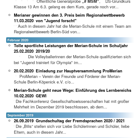
Öffentliche Generalprobe
„# MSM“
, DS-Grundkurs
Klasse 13 Am 6.3. gelang es dem Kurs, gerade noch vor...
Merianer gewinnen den 3. Preis beim Regionalwettbewerb
11.03.2020
von "Jugend forscht"
Auch in diesem Jahr hat die Merian-Schule mit einem Team am
Regionalwettbewerb Berlin-Süd von...
Februar 2020
Tolle sportliche Leistungen der Merian-Schule im Schuljahr
25.02.2020
2019/20
Die Volleyballerinnen der Merian-Schule qualifizierten sich
bei "Jugend trainiert für Olympia" im...
20.02.2020
Einladung zur Hauptversammlung ProMerian
ProMerian – Verein der Freunde und Förderer der Merian-
Schule Berlin-Köpenick e.V. c/o...
Merian-Schule geht neue Wege: Einführung des Lernbereichs
10.02.2020
GEWI
Die Fachkonferenz Gesellschaftswissenschaften hat mit großer
Mehrheit im Dezember 2019 beschlossen, ab dem...
September 2019
26.09.2019
Grundschultag der Fremdsprachen 2020 / 2021
Die „Bilis“ stellen sich vor Liebe Schülerinnen und Schüler, liebe
Eltern, auch in diesem Jahr...