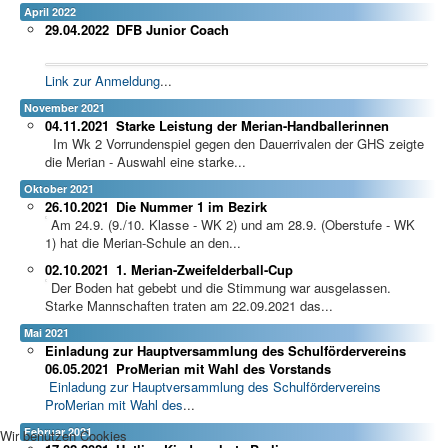
April 2022
29.04.2022
DFB Junior Coach
Link zur Anmeldung
...
November 2021
04.11.2021
Starke Leistung der Merian-Handballerinnen
Im Wk 2 Vorrundenspiel gegen den Dauerrivalen der GHS zeigte
die Merian - Auswahl eine starke...
Oktober 2021
26.10.2021
Die Nummer 1 im Bezirk
Am 24.9. (9./10. Klasse - WK 2) und am 28.9. (Oberstufe - WK
1) hat die Merian-Schule an den...
02.10.2021
1. Merian-Zweifelderball-Cup
Der Boden hat gebebt und die Stimmung war ausgelassen.
Starke Mannschaften traten am 22.09.2021 das...
Mai 2021
Einladung zur Hauptversammlung des Schulfördervereins
06.05.2021
ProMerian mit Wahl des Vorstands
Einladung zur Hauptversammlung des Schulfördervereins
ProMerian mit Wahl des
...
Februar 2021
Wir benutzen Cookies