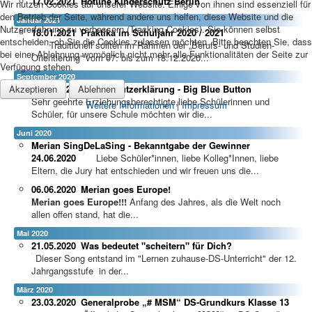
17.02.2021
Hotline Kinderschutz Berlin
Wir nutzen Cookies auf unserer Website. Einige von ihnen sind essenziell für
den Betrieb der Seite, während andere uns helfen, diese Website und die
Januar 2021
Nutzererfahrung zu verbessern (Tracking Cookies). Sie können selbst
18.01.2021
Praktika im Schuljahr 2020 / 2021
entscheiden, ob Sie die Cookies zulassen möchten. Bitte beachten Sie, dass
Traditionell sollten im Rahmen der „Berufs- und Studien-
bei einer Ablehnung womöglich nicht mehr alle Funktionalitäten der Seite zur
Orientierung“ vom 07. bis zum 18.12.2020...
Verfügung stehen.
September 2020
Akzeptieren
Ablehnen
23.09.2020
Datenschutzerklärung - Big Blue Button
Sehr geehrte Erziehungsberechtigte,liebe Schülerinnen und
Weitere Informationen
|
Impressum
Schüler, für unsere Schule möchten wir die...
Juni 2020
Merian SingDeLaSing - Bekanntgabe der Gewinner
24.06.2020
Liebe Schüler*innen, liebe Kolleg*Innen, liebe
Eltern, die Jury hat entschieden und wir freuen uns die...
06.06.2020
Merian goes Europe!
Merian goes Europe!!!
Anfang des Jahres, als die Welt noch
allen offen stand, hat die...
Mai 2020
21.05.2020
Was bedeutet "scheitern" für Dich?
Dieser Song entstand im "Lernen zuhause-DS-Unterricht" der 12.
Jahrgangsstufe in der...
März 2020
23.03.2020
Generalprobe „# MSM“ DS-Grundkurs Klasse 13