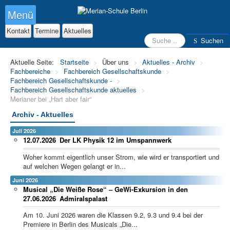
Menü
Kontakt
Termine
Aktuelles
Suchen
Suchen
Aktuelle Seite:
Startseite
>
Über uns
>
Aktuelles - Archiv
>
Fachbereiche
>
Fachbereich Gesellschaftskunde
>
Fachbereich Gesellschaftskunde -
>
Fachbereich Gesellschaftskunde aktuelles
>
Merianer bei „Hart aber fair“
Archiv - Aktuelles
Juli 2026
12.07.2026
Der LK Physik 12 im Umspannwerk
Woher kommt eigentlich unser Strom, wie wird er transportiert und
auf welchen Wegen gelangt er in...
Juni 2026
Musical „Die Weiße Rose“ – GeWi-Exkursion in den
27.06.2026
Admiralspalast
Am 10. Juni 2026 waren die Klassen 9.2, 9.3 und 9.4 bei der
Premiere in Berlin des Musicals „Die...