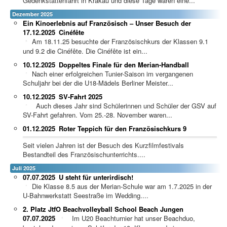
Gedenkstättenfahrt in Krakau und diese Tage waren eine...
Dezember 2025
Ein Kinoerlebnis auf Französisch – Unser Besuch der
17.12.2025
Cinéfête
Am 18.11.25 besuchte der Französischkurs der Klassen 9.1
und 9.2 die Cinéfête. Die Cinéfête ist ein...
10.12.2025
Doppeltes Finale für den Merian-Handball
Nach einer erfolgreichen Tunier-Saison im vergangenen
Schuljahr bei der die U18-Mädels Berliner Meister...
10.12.2025
SV-Fahrt 2025
Auch dieses Jahr sind Schülerinnen und Schüler der GSV auf
SV-Fahrt gefahren. Vom 25.-28. November waren...
01.12.2025
Roter Teppich für den Französischkurs 9
Seit vielen Jahren ist der Besuch des Kurzfilmfestivals
Bestandteil des Französischunterrichts....
Juli 2025
07.07.2025
U steht für unterirdisch!
Die Klasse 8.5 aus der Merian-Schule war am 1.7.2025 in der
U-Bahnwerkstatt Seestraße im Wedding....
2. Platz JtfO Beachvolleyball School Beach Jungen
07.07.2025
Im U20 Beachturnier hat unser Beachduo,