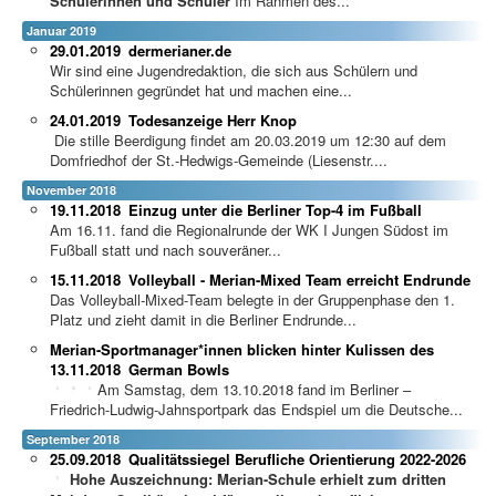
Schülerinnen und Schüler
Im Rahmen des...
Januar 2019
29.01.2019
dermerianer.de
Wir sind eine Jugendredaktion, die sich aus Schülern und
Schülerinnen gegründet hat und machen eine...
24.01.2019
Todesanzeige Herr Knop
Die stille Beerdigung findet am 20.03.2019 um 12:30 auf dem
Domfriedhof der St.-Hedwigs-Gemeinde (Liesenstr....
November 2018
19.11.2018
Einzug unter die Berliner Top-4 im Fußball
Am 16.11. fand die Regionalrunde der WK I Jungen Südost im
Fußball statt und nach souveräner...
15.11.2018
Volleyball - Merian-Mixed Team erreicht Endrunde
Das Volleyball-Mixed-Team belegte in der Gruppenphase den 1.
Platz und zieht damit in die Berliner Endrunde...
Merian-Sportmanager*innen blicken hinter Kulissen des
13.11.2018
German Bowls
Am Samstag, dem 13.10.2018 fand im Berliner –
Friedrich-Ludwig-Jahnsportpark das Endspiel um die Deutsche...
September 2018
25.09.2018
Qualitätssiegel Berufliche Orientierung 2022-2026
Hohe Auszeichnung: Merian-Schule erhielt zum dritten