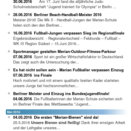
30.06.2016
Am 17. Juni fand die alljährliche Judo-
Schulmeisterschaft "Jugend trainiert für Olympia" in Berlin ...
28.06.2016
Berliner Beach-Handball-Meister 2016
Meister 2016! Die Wk II - Handball-Jungen der Merian-Schule
holen sich den den Berliner...
16.06.2016
Fußball-Jungen verpassen Sieg im Regionalfinale
Ergebnisübersicht - Regionalentscheid – Feldrunde – Fußball –
WK III Region Südost – 15.Juni 2016...
Sportmanager gestalten Merian-Outdoor-Fitness-Parkour
07.06.2016
Sport ist ein großer Wirtschaftsfaktor in Deutschland.
Das zeigt auch die Untersuchung der...
Es hat nicht sollen sein - Merian Fußballer verpassen Einzug
07.06.2016
ins Finale
Hoch motiviert und mit einem qualitativ breiten Kader starteten
unsere Jungs bei hochsommerlichen...
Berliner Meister und Einzug ins Bundesjugendfinale!
04.06.2016
Die Fußballerinnen der Merian Schule sicherten sich
im Berliner Finale des Wettbewerbs "Jugend...
Mai 2016
04.05.2016
Die ersten "Merian-Bienen" sind da!
25.5.2016
Unsere Bienen sind fleißig!
Dank ihrer emsigen Arbeit
und der Leihgabe unseres...