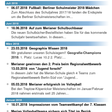
Juli 2018
06.07.2018
Fußball: Berliner Schulmeister 2018 Mädchen
Zum Abschluss des Schuljahres 2017/18 fanden die Endspiele
um die Berliner Schulmeisterschaften im...
Juni 2018
18.06.2018
Auf zum Merianer Schulbuchbasar
Die neuen Schulbücher-Bestelllisten haben Sie für das kommende
Schuljahr bereitserhalten. In diesem...
März 2018
23.03.2018
Geographie Wissen 2018
Wir gratulieren unseren Schulsiegern!!
Geografie-Champions
2018:
1. Platz: Lucas 10.2 2. Platz:...
Merianer gewinnen den 2. Preis beim Regionalwettbewerb
13.03.2018
von "Jugend forscht"
In diesem Jahr hat die Merian-Schule gleich 4 Teams zum
Regionalwettbewerb Berlin-Süd von "Jugend...
05.03.2018
Merianer erfolgreich im Volleyball
Bei den Treptow-Köpenicker Meisterschaften im Januar/Februar
2018 nahmen erstmals seit 25 Jahren...
Januar 2018
18.01.2018
Impressionen vom Teamwettkampf der 7. Klassen
Merian Volleyballteams sichern sich Titel im Bezirk