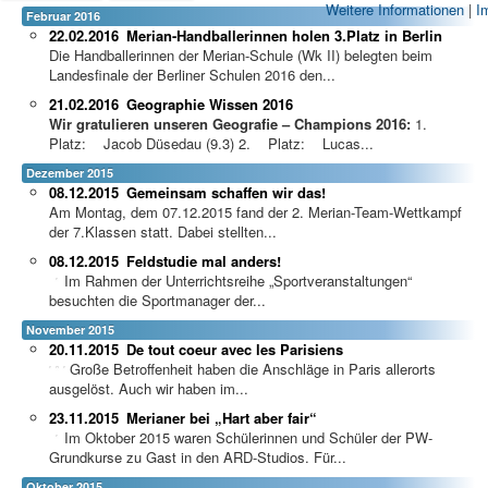
Weitere Informationen
|
I
Februar 2016
22.02.2016
Merian-Handballerinnen holen 3.Platz in Berlin
Die Handballerinnen der Merian-Schule (Wk II) belegten beim
Landesfinale der Berliner Schulen 2016 den...
21.02.2016
Geographie Wissen 2016
Wir gratulieren unseren Geografie – Champions 2016:
1.
Platz: Jacob Düsedau (9.3) 2. Platz: Lucas...
Dezember 2015
08.12.2015
Gemeinsam schaffen wir das!
Am Montag, dem 07.12.2015 fand der 2. Merian-Team-Wettkampf
der 7.Klassen statt. Dabei stellten...
08.12.2015
Feldstudie mal anders!
Im Rahmen der Unterri
chtsreihe „Sportveranstaltungen“
besuchten die Sportmanager der...
November 2015
20.11.2015
De tout coeur avec les Parisiens
Große Betroffenheit haben die Anschläge in Paris allerorts
ausgelöst. Auch wir haben im...
23.11.2015
Merianer bei „Hart aber fair“
Im Oktober 2015 waren Schülerinnen und Schüler der PW-
Grundkurse zu Gast in den ARD-Studios. Für...
Oktober 2015