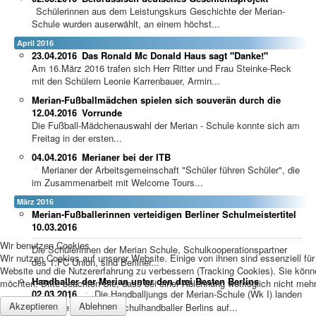
Schülerinnen aus dem Leistungskurs Geschichte der Merian-
Schule wurden auserwählt, an einem höchst...
April 2016
23.04.2016
Das Ronald Mc Donald Haus sagt "Danke!"
Am 16.März 2016 trafen sich Herr Ritter und Frau Steinke-Reck
mit den Schülern Leonie Karrenbauer, Armin...
Merian-Fußballmädchen spielen sich souverän durch die
12.04.2016
Vorrunde
Die Fußball-Mädchenauswahl der Merian - Schule konnte sich am
Freitag in der ersten...
04.04.2016
Merianer bei der ITB
Merianer der Arbeitsgemeinschaft "Schüler führen Schüler", die
im Zusammenarbeit mit Welcome Tours...
März 2016
Merian-Fußballerinnen verteidigen Berliner Schulmeistertitel
10.03.2016
Wir benutzen Cookies
Die Schülerinnen der Merian Schule, Schulkooperationspartner
Wir nutzen Cookies auf unserer Website. Einige von ihnen sind essenziell für
des 1.FC Union, sind Berliner...
Website und die Nutzererfahrung zu verbessern (Tracking Cookies). Sie könn
Handballer der Merian unter den drei Besten Berlins
möchten. Bitte beachten Sie, dass bei einer Ablehnung womöglich nicht mehr 
02.03.2016
Die Handballjungs der Merian-Schule (Wk I) landen
Akzeptieren
Ablehnen
im Finale der besten Schulhandballer Berlins auf...