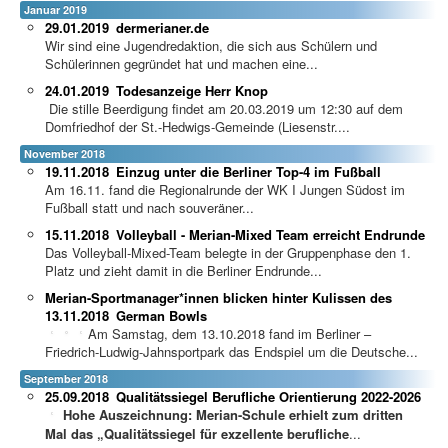
Januar 2019
29.01.2019
dermerianer.de
Wir sind eine Jugendredaktion, die sich aus Schülern und
Schülerinnen gegründet hat und machen eine...
24.01.2019
Todesanzeige Herr Knop
Die stille Beerdigung findet am 20.03.2019 um 12:30 auf dem
Domfriedhof der St.-Hedwigs-Gemeinde (Liesenstr....
November 2018
19.11.2018
Einzug unter die Berliner Top-4 im Fußball
Am 16.11. fand die Regionalrunde der WK I Jungen Südost im
Fußball statt und nach souveräner...
15.11.2018
Volleyball - Merian-Mixed Team erreicht Endrunde
Das Volleyball-Mixed-Team belegte in der Gruppenphase den 1.
Platz und zieht damit in die Berliner Endrunde...
Merian-Sportmanager*innen blicken hinter Kulissen des
13.11.2018
German Bowls
Am Samstag, dem 13.10.2018 fand im Berliner –
Friedrich-Ludwig-Jahnsportpark das Endspiel um die Deutsche...
September 2018
25.09.2018
Qualitätssiegel Berufliche Orientierung 2022-2026
Hohe Auszeichnung: Merian-Schule erhielt zum dritten
Mal das „Qualitätssiegel für exzellente berufliche
...