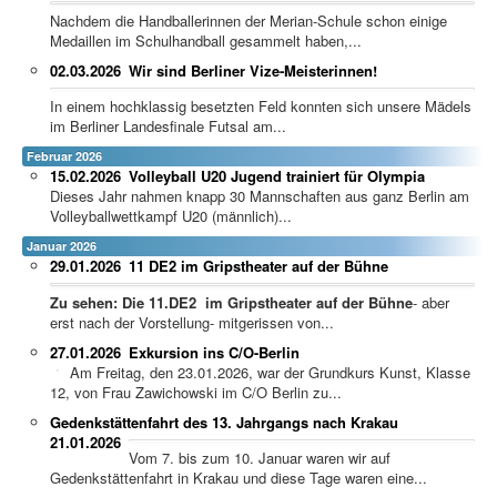
Nachdem die Handballerinnen der Merian-Schule schon einige
Medaillen im Schulhandball gesammelt haben,...
02.03.2026
Wir sind Berliner Vize-Meisterinnen!
In einem hochklassig besetzten Feld konnten sich unsere Mädels
im Berliner Landesfinale Futsal am...
Februar 2026
15.02.2026
Volleyball U20 Jugend trainiert für Olympia
Dieses Jahr nahmen knapp 30 Mannschaften aus ganz Berlin am
Volleyballwettkampf U20 (männlich)...
Januar 2026
29.01.2026
11 DE2 im Gripstheater auf der Bühne
Zu sehen: Die 11.DE2 im Gripstheater auf der Bühne
- aber
erst nach der Vorstellung- mitgerissen von...
27.01.2026
Exkursion ins C/O-Berlin
Am Freitag, den 23.01.2026, war der Grundkurs Kunst, Klasse
12, von Frau Zawichowski im C/O Berlin zu...
Gedenkstättenfahrt des 13. Jahrgangs nach Krakau
21.01.2026
Vom 7. bis zum 10. Januar waren wir auf
Gedenkstättenfahrt in Krakau und diese Tage waren eine...