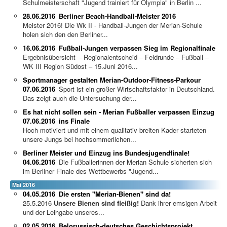
Schulmeisterschaft "Jugend trainiert für Olympia" in Berlin ...
28.06.2016
Berliner Beach-Handball-Meister 2016
Meister 2016! Die Wk II - Handball-Jungen der Merian-Schule
holen sich den den Berliner...
16.06.2016
Fußball-Jungen verpassen Sieg im Regionalfinale
Ergebnisübersicht - Regionalentscheid – Feldrunde – Fußball –
WK III Region Südost – 15.Juni 2016...
Sportmanager gestalten Merian-Outdoor-Fitness-Parkour
07.06.2016
Sport ist ein großer Wirtschaftsfaktor in Deutschland.
Das zeigt auch die Untersuchung der...
Es hat nicht sollen sein - Merian Fußballer verpassen Einzug
07.06.2016
ins Finale
Hoch motiviert und mit einem qualitativ breiten Kader starteten
unsere Jungs bei hochsommerlichen...
Berliner Meister und Einzug ins Bundesjugendfinale!
04.06.2016
Die Fußballerinnen der Merian Schule sicherten sich
im Berliner Finale des Wettbewerbs "Jugend...
Mai 2016
04.05.2016
Die ersten "Merian-Bienen" sind da!
25.5.2016
Unsere Bienen sind fleißig!
Dank ihrer emsigen Arbeit
und der Leihgabe unseres...
02.05.2016
Belorussisch-deutsches Geschichtsprojekt