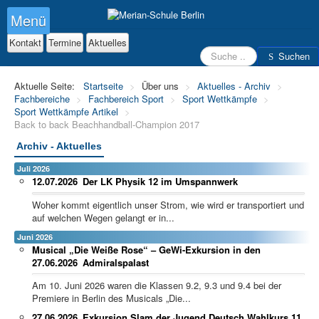
Menü
Kontakt
Termine
Aktuelles
Suchen
Suchen
Aktuelle Seite:
Startseite
>
Über uns
>
Aktuelles - Archiv
>
Fachbereiche
>
Fachbereich Sport
>
Sport Wettkämpfe
>
Sport Wettkämpfe Artikel
>
Back to back Beachhandball-Champion 2017
Archiv - Aktuelles
Juli 2026
12.07.2026
Der LK Physik 12 im Umspannwerk
Woher kommt eigentlich unser Strom, wie wird er transportiert und
auf welchen Wegen gelangt er in...
Juni 2026
Musical „Die Weiße Rose“ – GeWi-Exkursion in den
27.06.2026
Admiralspalast
Am 10. Juni 2026 waren die Klassen 9.2, 9.3 und 9.4 bei der
Premiere in Berlin des Musicals „Die...
27.06.2026
Exkursion Slam der Jugend Deutsch Wahlkurs 11