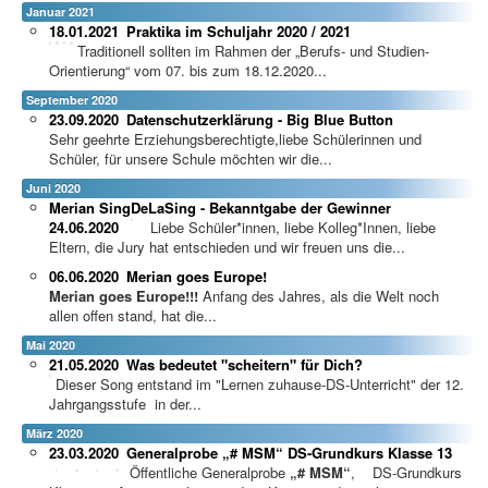
Januar 2021
18.01.2021
Praktika im Schuljahr 2020 / 2021
Traditionell sollten im Rahmen der „Berufs- und Studien-
Orientierung“ vom 07. bis zum 18.12.2020...
September 2020
23.09.2020
Datenschutzerklärung - Big Blue Button
Sehr geehrte Erziehungsberechtigte,liebe Schülerinnen und
Schüler, für unsere Schule möchten wir die...
Juni 2020
Merian SingDeLaSing - Bekanntgabe der Gewinner
24.06.2020
Liebe Schüler*innen, liebe Kolleg*Innen, liebe
Eltern, die Jury hat entschieden und wir freuen uns die...
06.06.2020
Merian goes Europe!
Merian goes Europe!!!
Anfang des Jahres, als die Welt noch
allen offen stand, hat die...
Mai 2020
21.05.2020
Was bedeutet "scheitern" für Dich?
Dieser Song entstand im "Lernen zuhause-DS-Unterricht" der 12.
Jahrgangsstufe in der...
März 2020
23.03.2020
Generalprobe „# MSM“ DS-Grundkurs Klasse 13
Öffentliche Generalprobe
„# MSM“
, DS-Grundkurs