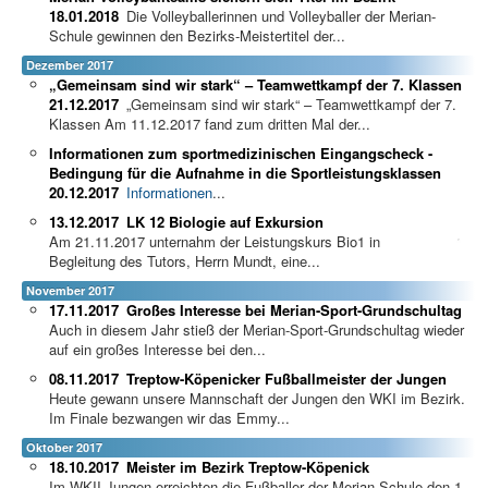
18.01.2018
Die Volleyballerinnen und Volleyballer der Merian-
Schule gewinnen den Bezirks-Meistertitel der...
Dezember 2017
„Gemeinsam sind wir stark“ – Teamwettkampf der 7. Klassen
21.12.2017
„Gemeinsam sind wir stark“ – Teamwettkampf der 7.
Klassen Am 11.12.2017 fand zum dritten Mal der...
Informationen zum sportmedizinischen Eingangscheck -
Bedingung für die Aufnahme in die Sportleistungsklassen
20.12.2017
Informationen
...
13.12.2017
LK 12 Biologie auf Exkursion
Am 21.11.2017 unternahm der Leistungskurs Bio1 in
Begleitung des Tutors, Herrn Mundt, eine...
November 2017
17.11.2017
Großes Interesse bei Merian-Sport-Grundschultag
Auch in diesem Jahr stieß der Merian-Sport-Grundschultag wieder
auf ein großes Interesse bei den...
08.11.2017
Treptow-Köpenicker Fußballmeister der Jungen
Heute gewann unsere Mannschaft der Jungen den WKI im Bezirk.
Im Finale bezwangen wir das Emmy...
Oktober 2017
18.10.2017
Meister im Bezirk Treptow-Köpenick
Im WKII Jungen erreichten die Fußballer der Merian-Schule den 1.