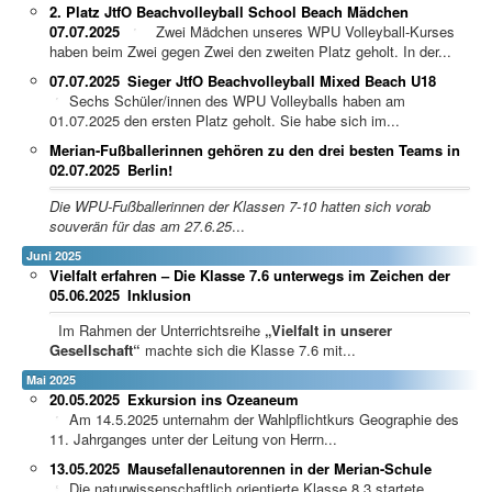
2. Platz JtfO Beachvolleyball School Beach Mädchen
07.07.2025
Zwei Mädchen unseres WPU Volleyball-Kurses
haben beim Zwei gegen Zwei den zweiten Platz geholt. In der...
07.07.2025
Sieger JtfO Beachvolleyball Mixed Beach U18
Sechs Schüler/innen des WPU Volleyballs haben am
01.07.2025 den ersten Platz geholt. Sie habe sich im...
Merian-Fußballerinnen gehören zu den drei besten Teams in
02.07.2025
Berlin!
Die WPU-Fußballerinnen der Klassen 7-10 hatten sich vorab
souverän für das am 27.6.25
...
Juni 2025
Vielfalt erfahren – Die Klasse 7.6 unterwegs im Zeichen der
05.06.2025
Inklusion
Im Rahmen der Unterrichtsreihe
„Vielfalt in unserer
Gesellschaft“
machte sich die Klasse 7.6 mit...
Mai 2025
20.05.2025
Exkursion ins Ozeaneum
Am 14.5.2025 unternahm der Wahlpflichtkurs Geographie des
11. Jahrganges unter der Leitung von Herrn...
13.05.2025
Mausefallenautorennen in der Merian-Schule
Die naturwissenschaftlich orientierte Klasse 8.3 startete