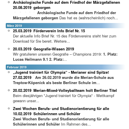
Archäologische Funde auf dem Friedhof der Märzgefallenen
20.08.2019
geborgen
Archäologische Funde auf dem Friedhof der
Märzgefallenen geborgen
Das hat es (wahrscheinlich) noch...
März 2019
25.03.2019
Förderverein Info Brief Nr. 15
Der aktuelle Info Brief Nr. 15 des Fördervereins steht hier zum
Download für Sie bereit. Weitere...
20.03.2019
Geografie-Wissen 2019
Wir gratulieren unseren Geografie – Champions 2019:
1. Platz:
Lucas Heilmann 9.1
2. Platz:
...
Februar 2019
„Jugend trainiert für Olympia“ - Merianer sind Spitze!
27.02.2019
A
m 26.02.2019 wurde die Merian-Schule aus
Treptow-Köpenick als beste Berliner Schule im
...
20.02.2019
Merian-Mixed-Volleyballteam holt Berliner Titel
Beim diesjährigen "Jugend trainiert für Olympia" - Wettkampf
gewann unser...
Zwei Wochen Berufs- und Studienorientierung für alle
10.02.2019
Schülerinnen und Schüler
Zwei Wochen Berufs- und Studienorientierung für alle
Schülerinnen und Schüler
Im Rahmen des...