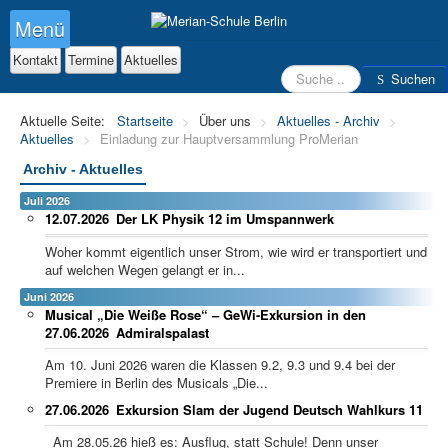
Menü
Kontakt
Termine
Aktuelles
Suchen
Suchen
Aktuelle Seite:
Startseite
>
Über uns
>
Aktuelles - Archiv
>
Aktuelles
>
Einladung zur Hauptversammlung ProMerian
Archiv - Aktuelles
Juli 2026
12.07.2026
Der LK Physik 12 im Umspannwerk
Woher kommt eigentlich unser Strom, wie wird er transportiert und
auf welchen Wegen gelangt er in...
Juni 2026
Musical „Die Weiße Rose“ – GeWi-Exkursion in den
27.06.2026
Admiralspalast
Am 10. Juni 2026 waren die Klassen 9.2, 9.3 und 9.4 bei der
Premiere in Berlin des Musicals „Die...
27.06.2026
Exkursion Slam der Jugend Deutsch Wahlkurs 11
Am 28.05.26 hieß es: Ausflug, statt Schule! Denn unser