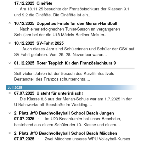
17.12.2025
Cinéfête
Am 18.11.25 besuchte der Französischkurs der Klassen 9.1
und 9.2 die Cinéfête. Die Cinéfête ist ein...
10.12.2025
Doppeltes Finale für den Merian-Handball
Nach einer erfolgreichen Tunier-Saison im vergangenen
Schuljahr bei der die U18-Mädels Berliner Meister...
10.12.2025
SV-Fahrt 2025
Auch dieses Jahr sind Schülerinnen und Schüler der GSV auf
SV-Fahrt gefahren. Vom 25.-28. November waren...
01.12.2025
Roter Teppich für den Französischkurs 9
Seit vielen Jahren ist der Besuch des Kurzfilmfestivals
Bestandteil des Französischunterrichts....
Juli 2025
07.07.2025
U steht für unterirdisch!
Die Klasse 8.5 aus der Merian-Schule war am 1.7.2025 in der
U-Bahnwerkstatt Seestraße im Wedding....
2. Platz JtfO Beachvolleyball School Beach Jungen
07.07.2025
Im U20 Beachturnier hat unser Beachduo,
bestehend aus einem Schüler der 10. Klasse und einem...
2. Platz JtfO Beachvolleyball School Beach Mädchen
07.07.2025
Zwei Mädchen unseres WPU Volleyball-Kurses