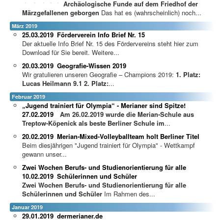
Archäologische Funde auf dem Friedhof der
Märzgefallenen geborgen
Das hat es (wahrscheinlich) noch...
März 2019
25.03.2019
Förderverein Info Brief Nr. 15
Der aktuelle Info Brief Nr. 15 des Fördervereins steht hier zum
Download für Sie bereit. Weitere...
20.03.2019
Geografie-Wissen 2019
Wir gratulieren unseren Geografie – Champions 2019:
1. Platz:
Lucas Heilmann 9.1
2. Platz:
...
Februar 2019
„Jugend trainiert für Olympia“ - Merianer sind Spitze!
27.02.2019
A
m 26.02.2019 wurde die Merian-Schule aus
Treptow-Köpenick als beste Berliner Schule im
...
20.02.2019
Merian-Mixed-Volleyballteam holt Berliner Titel
Beim diesjährigen "Jugend trainiert für Olympia" - Wettkampf
gewann unser...
Zwei Wochen Berufs- und Studienorientierung für alle
10.02.2019
Schülerinnen und Schüler
Zwei Wochen Berufs- und Studienorientierung für alle
Schülerinnen und Schüler
Im Rahmen des...
Januar 2019
29.01.2019
dermerianer.de