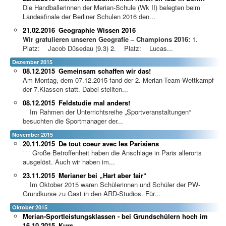
Die Handballerinnen der Merian-Schule (Wk II) belegten beim
Landesfinale der Berliner Schulen 2016 den...
21.02.2016
Geographie Wissen 2016
Wir gratulieren unseren Geografie – Champions 2016:
1.
Platz: Jacob Düsedau (9.3) 2. Platz: Lucas...
Dezember 2015
08.12.2015
Gemeinsam schaffen wir das!
Am Montag, dem 07.12.2015 fand der 2. Merian-Team-Wettkampf
der 7.Klassen statt. Dabei stellten...
08.12.2015
Feldstudie mal anders!
Im Rahmen der Unterri
chtsreihe „Sportveranstaltungen“
besuchten die Sportmanager der...
November 2015
20.11.2015
De tout coeur avec les Parisiens
Große Betroffenheit haben die Anschläge in Paris allerorts
ausgelöst. Auch wir haben im...
23.11.2015
Merianer bei „Hart aber fair“
Im Oktober 2015 waren Schülerinnen und Schüler der PW-
Grundkurse zu Gast in den ARD-Studios. Für...
Oktober 2015
Merian-Sportleistungsklassen - bei Grundschülern hoch im
16.10.2015
Kurs