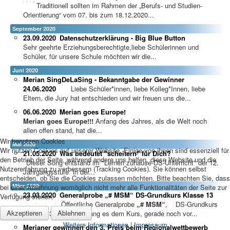
Traditionell sollten im Rahmen der „Berufs- und Studien-
Orientierung“ vom 07. bis zum 18.12.2020...
September 2020
23.09.2020
Datenschutzerklärung - Big Blue Button
Sehr geehrte Erziehungsberechtigte,liebe Schülerinnen und
Schüler, für unsere Schule möchten wir die...
Juni 2020
Merian SingDeLaSing - Bekanntgabe der Gewinner
24.06.2020
Liebe Schüler*innen, liebe Kolleg*Innen, liebe
Eltern, die Jury hat entschieden und wir freuen uns die...
06.06.2020
Merian goes Europe!
Merian goes Europe!!!
Anfang des Jahres, als die Welt noch
allen offen stand, hat die...
Wir benutzen Cookies
Mai 2020
Wir nutzen Cookies auf unserer Website. Einige von ihnen sind essenziell für
21.05.2020
Was bedeutet "scheitern" für Dich?
den Betrieb der Seite, während andere uns helfen, diese Website und die
Dieser Song entstand im "Lernen zuhause-DS-Unterricht" der 12.
Nutzererfahrung zu verbessern (Tracking Cookies). Sie können selbst
Jahrgangsstufe in der...
entscheiden, ob Sie die Cookies zulassen möchten. Bitte beachten Sie, dass
März 2020
bei einer Ablehnung womöglich nicht mehr alle Funktionalitäten der Seite zur
23.03.2020
Generalprobe „# MSM“ DS-Grundkurs Klasse 13
Verfügung stehen.
Öffentliche Generalprobe
„# MSM“
, DS-Grundkurs
Akzeptieren
Ablehnen
Klasse 13 Am 6.3. gelang es dem Kurs, gerade noch vor...
Weitere Informationen
|
Impressum
Merianer gewinnen den 3. Preis beim Regionalwettbewerb