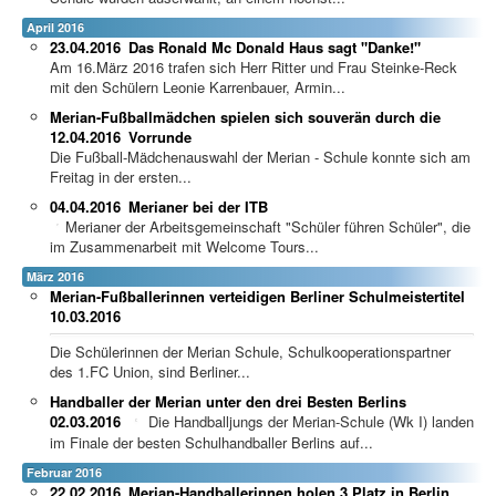
April 2016
23.04.2016
Das Ronald Mc Donald Haus sagt "Danke!"
Am 16.März 2016 trafen sich Herr Ritter und Frau Steinke-Reck
mit den Schülern Leonie Karrenbauer, Armin...
Merian-Fußballmädchen spielen sich souverän durch die
12.04.2016
Vorrunde
Die Fußball-Mädchenauswahl der Merian - Schule konnte sich am
Freitag in der ersten...
04.04.2016
Merianer bei der ITB
Merianer der Arbeitsgemeinschaft "Schüler führen Schüler", die
im Zusammenarbeit mit Welcome Tours...
März 2016
Merian-Fußballerinnen verteidigen Berliner Schulmeistertitel
10.03.2016
Die Schülerinnen der Merian Schule, Schulkooperationspartner
des 1.FC Union, sind Berliner...
Handballer der Merian unter den drei Besten Berlins
02.03.2016
Die Handballjungs der Merian-Schule (Wk I) landen
im Finale der besten Schulhandballer Berlins auf...
Februar 2016
22.02.2016
Merian-Handballerinnen holen 3.Platz in Berlin