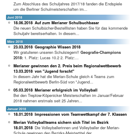
Zum Abschluss des Schuljahres 2017/18 fanden die Endspiele
um die Berliner Schulmeisterschaften im...
Juni 2018
18.06.2018
Auf zum Merianer Schulbuchbasar
Die neuen Schulbücher-Bestelllisten haben Sie für das kommende
Schuljahr bereitserhalten. In diesem...
März 2018
23.03.2018
Geographie Wissen 2018
Wir gratulieren unseren Schulsiegern!!
Geografie-Champions
2018:
1. Platz: Lucas 10.2 2. Platz:...
Merianer gewinnen den 2. Preis beim Regionalwettbewerb
13.03.2018
von "Jugend forscht"
In diesem Jahr hat die Merian-Schule gleich 4 Teams zum
Regionalwettbewerb Berlin-Süd von "Jugend...
05.03.2018
Merianer erfolgreich im Volleyball
Bei den Treptow-Köpenicker Meisterschaften im Januar/Februar
2018 nahmen erstmals seit 25 Jahren...
Januar 2018
18.01.2018
Impressionen vom Teamwettkampf der 7. Klassen
Merian Volleyballteams sichern sich Titel im Bezirk
18.01.2018
Die Volleyballerinnen und Volleyballer der Merian-
Schule gewinnen den Bezirks-Meistertitel der...