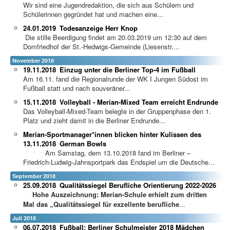
Wir sind eine Jugendredaktion, die sich aus Schülern und
Schülerinnen gegründet hat und machen eine...
24.01.2019
Todesanzeige Herr Knop
Die stille Beerdigung findet am 20.03.2019 um 12:30 auf dem
Domfriedhof der St.-Hedwigs-Gemeinde (Liesenstr....
November 2018
19.11.2018
Einzug unter die Berliner Top-4 im Fußball
Am 16.11. fand die Regionalrunde der WK I Jungen Südost im
Fußball statt und nach souveräner...
15.11.2018
Volleyball - Merian-Mixed Team erreicht Endrunde
Das Volleyball-Mixed-Team belegte in der Gruppenphase den 1.
Platz und zieht damit in die Berliner Endrunde...
Merian-Sportmanager*innen blicken hinter Kulissen des
13.11.2018
German Bowls
Am Samstag, dem 13.10.2018 fand im Berliner –
Friedrich-Ludwig-Jahnsportpark das Endspiel um die Deutsche...
September 2018
25.09.2018
Qualitätssiegel Berufliche Orientierung 2022-2026
Hohe Auszeichnung: Merian-Schule erhielt zum dritten
Mal das „Qualitätssiegel für exzellente berufliche
...
Juli 2018
06.07.2018
Fußball: Berliner Schulmeister 2018 Mädchen