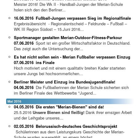
Meister 2016! Die Wk II - Handball-Jungen der Merian-Schule
holen sich den den Berliner...
16.06.2016
Fußball-Jungen verpassen Sieg im Regionalfinale
Ergebnisübersicht - Regionalentscheid – Feldrunde – Fußball –
WK III Region Südost – 15.Juni 2016...
Sportmanager gestalten Merian-Outdoor-Fitness-Parkour
07.06.2016
Sport ist ein großer Wirtschaftsfaktor in Deutschland.
Das zeigt auch die Untersuchung der...
Es hat nicht sollen sein - Merian Fußballer verpassen Einzug
07.06.2016
ins Finale
Hoch motiviert und mit einem qualitativ breiten Kader starteten
unsere Jungs bei hochsommerlichen...
Berliner Meister und Einzug ins Bundesjugendfinale!
04.06.2016
Die Fußballerinnen der Merian Schule sicherten sich
im Berliner Finale des Wettbewerbs "Jugend...
Mai 2016
04.05.2016
Die ersten "Merian-Bienen" sind da!
25.5.2016
Unsere Bienen sind fleißig!
Dank ihrer emsigen Arbeit
und der Leihgabe unseres...
02.05.2016
Belorussisch-deutsches Geschichtsprojekt
Schülerinnen aus dem Leistungskurs Geschichte der Merian-
Schule wurden auserwählt, an einem höchst...