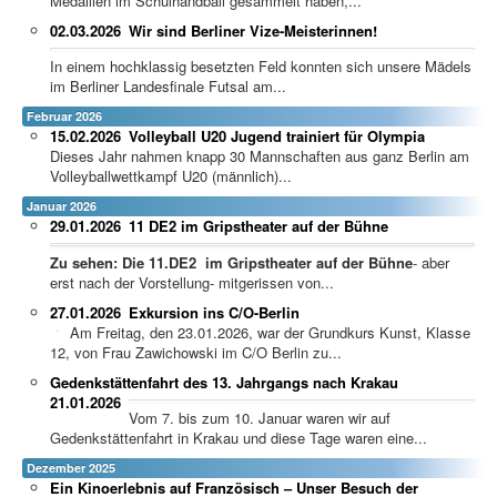
Medaillen im Schulhandball gesammelt haben,...
02.03.2026
Wir sind Berliner Vize-Meisterinnen!
In einem hochklassig besetzten Feld konnten sich unsere Mädels
im Berliner Landesfinale Futsal am...
Februar 2026
15.02.2026
Volleyball U20 Jugend trainiert für Olympia
Dieses Jahr nahmen knapp 30 Mannschaften aus ganz Berlin am
Volleyballwettkampf U20 (männlich)...
Januar 2026
29.01.2026
11 DE2 im Gripstheater auf der Bühne
Zu sehen: Die 11.DE2 im Gripstheater auf der Bühne
- aber
erst nach der Vorstellung- mitgerissen von...
27.01.2026
Exkursion ins C/O-Berlin
Am Freitag, den 23.01.2026, war der Grundkurs Kunst, Klasse
12, von Frau Zawichowski im C/O Berlin zu...
Gedenkstättenfahrt des 13. Jahrgangs nach Krakau
21.01.2026
Vom 7. bis zum 10. Januar waren wir auf
Gedenkstättenfahrt in Krakau und diese Tage waren eine...
Dezember 2025
Ein Kinoerlebnis auf Französisch – Unser Besuch der