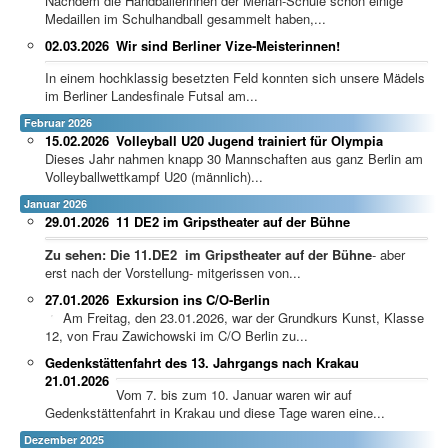
Nachdem die Handballerinnen der Merian-Schule schon einige
Medaillen im Schulhandball gesammelt haben,...
02.03.2026
Wir sind Berliner Vize-Meisterinnen!
In einem hochklassig besetzten Feld konnten sich unsere Mädels
im Berliner Landesfinale Futsal am...
Februar 2026
15.02.2026
Volleyball U20 Jugend trainiert für Olympia
Dieses Jahr nahmen knapp 30 Mannschaften aus ganz Berlin am
Volleyballwettkampf U20 (männlich)...
Januar 2026
29.01.2026
11 DE2 im Gripstheater auf der Bühne
Zu sehen: Die 11.DE2 im Gripstheater auf der Bühne
- aber
erst nach der Vorstellung- mitgerissen von...
27.01.2026
Exkursion ins C/O-Berlin
Am Freitag, den 23.01.2026, war der Grundkurs Kunst, Klasse
12, von Frau Zawichowski im C/O Berlin zu...
Gedenkstättenfahrt des 13. Jahrgangs nach Krakau
21.01.2026
Vom 7. bis zum 10. Januar waren wir auf
Gedenkstättenfahrt in Krakau und diese Tage waren eine...
Dezember 2025