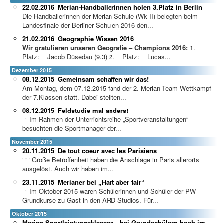
22.02.2016
Merian-Handballerinnen holen 3.Platz in Berlin
Die Handballerinnen der Merian-Schule (Wk II) belegten beim
Landesfinale der Berliner Schulen 2016 den...
21.02.2016
Geographie Wissen 2016
Wir gratulieren unseren Geografie – Champions 2016:
1.
Platz: Jacob Düsedau (9.3) 2. Platz: Lucas...
Dezember 2015
08.12.2015
Gemeinsam schaffen wir das!
Am Montag, dem 07.12.2015 fand der 2. Merian-Team-Wettkampf
der 7.Klassen statt. Dabei stellten...
08.12.2015
Feldstudie mal anders!
Im Rahmen der Unterri
chtsreihe „Sportveranstaltungen“
besuchten die Sportmanager der...
November 2015
20.11.2015
De tout coeur avec les Parisiens
Große Betroffenheit haben die Anschläge in Paris allerorts
ausgelöst. Auch wir haben im...
23.11.2015
Merianer bei „Hart aber fair“
Im Oktober 2015 waren Schülerinnen und Schüler der PW-
Grundkurse zu Gast in den ARD-Studios. Für...
Oktober 2015
Merian-Sportleistungsklassen - bei Grundschülern hoch im