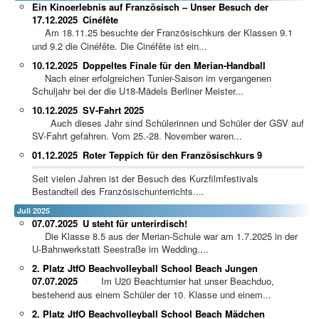
Ein Kinoerlebnis auf Französisch – Unser Besuch der
17.12.2025
Cinéfête
Am 18.11.25 besuchte der Französischkurs der Klassen 9.1
und 9.2 die Cinéfête. Die Cinéfête ist ein...
10.12.2025
Doppeltes Finale für den Merian-Handball
Nach einer erfolgreichen Tunier-Saison im vergangenen
Schuljahr bei der die U18-Mädels Berliner Meister...
10.12.2025
SV-Fahrt 2025
Auch dieses Jahr sind Schülerinnen und Schüler der GSV auf
SV-Fahrt gefahren. Vom 25.-28. November waren...
01.12.2025
Roter Teppich für den Französischkurs 9
Seit vielen Jahren ist der Besuch des Kurzfilmfestivals
Bestandteil des Französischunterrichts....
Juli 2025
07.07.2025
U steht für unterirdisch!
Die Klasse 8.5 aus der Merian-Schule war am 1.7.2025 in der
U-Bahnwerkstatt Seestraße im Wedding....
2. Platz JtfO Beachvolleyball School Beach Jungen
07.07.2025
Im U20 Beachturnier hat unser Beachduo,
bestehend aus einem Schüler der 10. Klasse und einem...
2. Platz JtfO Beachvolleyball School Beach Mädchen