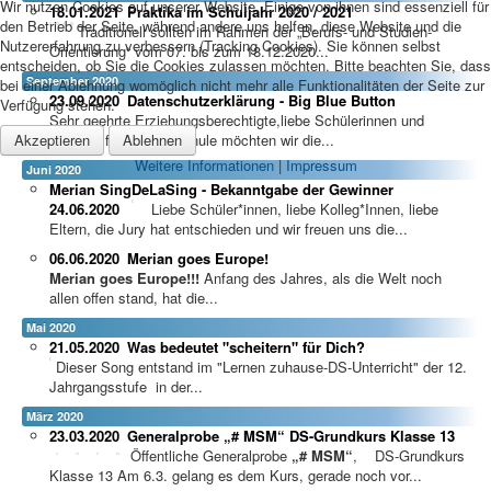
Wir nutzen Cookies auf unserer Website. Einige von ihnen sind essenziell für
18.01.2021
Praktika im Schuljahr 2020 / 2021
den Betrieb der Seite, während andere uns helfen, diese Website und die
Traditionell sollten im Rahmen der „Berufs- und Studien-
Nutzererfahrung zu verbessern (Tracking Cookies). Sie können selbst
Orientierung“ vom 07. bis zum 18.12.2020...
entscheiden, ob Sie die Cookies zulassen möchten. Bitte beachten Sie, dass
September 2020
bei einer Ablehnung womöglich nicht mehr alle Funktionalitäten der Seite zur
23.09.2020
Datenschutzerklärung - Big Blue Button
Verfügung stehen.
Sehr geehrte Erziehungsberechtigte,liebe Schülerinnen und
Akzeptieren
Ablehnen
Schüler, für unsere Schule möchten wir die...
Weitere Informationen
|
Impressum
Juni 2020
Merian SingDeLaSing - Bekanntgabe der Gewinner
24.06.2020
Liebe Schüler*innen, liebe Kolleg*Innen, liebe
Eltern, die Jury hat entschieden und wir freuen uns die...
06.06.2020
Merian goes Europe!
Merian goes Europe!!!
Anfang des Jahres, als die Welt noch
allen offen stand, hat die...
Mai 2020
21.05.2020
Was bedeutet "scheitern" für Dich?
Dieser Song entstand im "Lernen zuhause-DS-Unterricht" der 12.
Jahrgangsstufe in der...
März 2020
23.03.2020
Generalprobe „# MSM“ DS-Grundkurs Klasse 13
Öffentliche Generalprobe
„# MSM“
, DS-Grundkurs
Klasse 13 Am 6.3. gelang es dem Kurs, gerade noch vor...