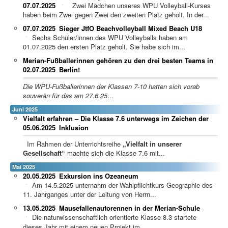
07.07.2025
Zwei Mädchen unseres WPU Volleyball-Kurses
haben beim Zwei gegen Zwei den zweiten Platz geholt. In der...
07.07.2025
Sieger JtfO Beachvolleyball Mixed Beach U18
Sechs Schüler/innen des WPU Volleyballs haben am
01.07.2025 den ersten Platz geholt. Sie habe sich im...
Merian-Fußballerinnen gehören zu den drei besten Teams in
02.07.2025
Berlin!
Die WPU-Fußballerinnen der Klassen 7-10 hatten sich vorab
souverän für das am 27.6.25
...
Juni 2025
Vielfalt erfahren – Die Klasse 7.6 unterwegs im Zeichen der
05.06.2025
Inklusion
Im Rahmen der Unterrichtsreihe
„Vielfalt in unserer
Gesellschaft“
machte sich die Klasse 7.6 mit...
Mai 2025
20.05.2025
Exkursion ins Ozeaneum
Am 14.5.2025 unternahm der Wahlpflichtkurs Geographie des
11. Jahrganges unter der Leitung von Herrn...
13.05.2025
Mausefallenautorennen in der Merian-Schule
Die naturwissenschaftlich orientierte Klasse 8.3 startete
dieses Jahr mit einem neuen Projekt im...