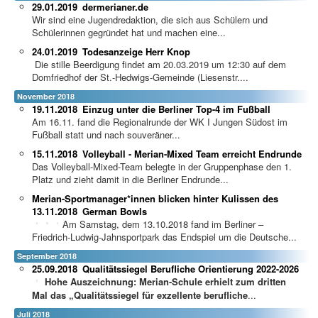
29.01.2019
dermerianer.de
Wir sind eine Jugendredaktion, die sich aus Schülern und
Schülerinnen gegründet hat und machen eine...
24.01.2019
Todesanzeige Herr Knop
Die stille Beerdigung findet am 20.03.2019 um 12:30 auf dem
Domfriedhof der St.-Hedwigs-Gemeinde (Liesenstr....
November 2018
19.11.2018
Einzug unter die Berliner Top-4 im Fußball
Am 16.11. fand die Regionalrunde der WK I Jungen Südost im
Fußball statt und nach souveräner...
15.11.2018
Volleyball - Merian-Mixed Team erreicht Endrunde
Das Volleyball-Mixed-Team belegte in der Gruppenphase den 1.
Platz und zieht damit in die Berliner Endrunde...
Merian-Sportmanager*innen blicken hinter Kulissen des
13.11.2018
German Bowls
Am Samstag, dem 13.10.2018 fand im Berliner –
Friedrich-Ludwig-Jahnsportpark das Endspiel um die Deutsche...
September 2018
25.09.2018
Qualitätssiegel Berufliche Orientierung 2022-2026
Hohe Auszeichnung: Merian-Schule erhielt zum dritten
Mal das „Qualitätssiegel für exzellente berufliche
...
Juli 2018