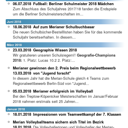
06.07.2018
Fußball: Berliner Schulmeister 2018 Mädchen
Zum Abschluss des Schuljahres 2017/18 fanden die Endspiele
um die Berliner Schulmeisterschaften im...
Juni 2018
18.06.2018
Auf zum Merianer Schulbuchbasar
Die neuen Schulbücher-Bestelllisten haben Sie für das kommende
Schuljahr bereitserhalten. In diesem...
März 2018
23.03.2018
Geographie Wissen 2018
Wir gratulieren unseren Schulsiegern!!
Geografie-Champions
2018:
1. Platz: Lucas 10.2 2. Platz:...
Merianer gewinnen den 2. Preis beim Regionalwettbewerb
13.03.2018
von "Jugend forscht"
In diesem Jahr hat die Merian-Schule gleich 4 Teams zum
Regionalwettbewerb Berlin-Süd von "Jugend...
05.03.2018
Merianer erfolgreich im Volleyball
Bei den Treptow-Köpenicker Meisterschaften im Januar/Februar
2018 nahmen erstmals seit 25 Jahren...
Januar 2018
18.01.2018
Impressionen vom Teamwettkampf der 7. Klassen
Merian Volleyballteams sichern sich Titel im Bezirk
18.01.2018
Die Volleyballerinnen und Volleyballer der Merian-