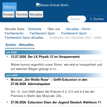
Menü
Kontakt
Termine
Aktuelles
Suchen
Suchen
Aktuelle Seite:
Startseite
>
Über uns
>
Aktuelles - Archiv
>
Fachbereiche
>
Fachbereich Sport
>
Fachbereich Sport -
>
Fachbereich Sport aktuelles
>
Eindrücke vom Sportfest 2021 / 2022
Archiv - Aktuelles
Juli 2026
12.07.2026
Der LK Physik 12 im Umspannwerk
Woher kommt eigentlich unser Strom, wie wird er transportiert und
auf welchen Wegen gelangt er in...
Juni 2026
Musical „Die Weiße Rose“ – GeWi-Exkursion in den
27.06.2026
Admiralspalast
Am 10. Juni 2026 waren die Klassen 9.2, 9.3 und 9.4 bei der
Premiere in Berlin des Musicals „Die...
27.06.2026
Exkursion Slam der Jugend Deutsch Wahlkurs 11