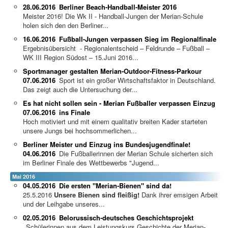
28.06.2016
Berliner Beach-Handball-Meister 2016
Meister 2016! Die Wk II - Handball-Jungen der Merian-Schule
holen sich den den Berliner...
16.06.2016
Fußball-Jungen verpassen Sieg im Regionalfinale
Ergebnisübersicht - Regionalentscheid – Feldrunde – Fußball –
WK III Region Südost – 15.Juni 2016...
Sportmanager gestalten Merian-Outdoor-Fitness-Parkour
07.06.2016
Sport ist ein großer Wirtschaftsfaktor in Deutschland.
Das zeigt auch die Untersuchung der...
Es hat nicht sollen sein - Merian Fußballer verpassen Einzug
07.06.2016
ins Finale
Hoch motiviert und mit einem qualitativ breiten Kader starteten
unsere Jungs bei hochsommerlichen...
Berliner Meister und Einzug ins Bundesjugendfinale!
04.06.2016
Die Fußballerinnen der Merian Schule sicherten sich
im Berliner Finale des Wettbewerbs "Jugend...
Mai 2016
04.05.2016
Die ersten "Merian-Bienen" sind da!
25.5.2016
Unsere Bienen sind fleißig!
Dank ihrer emsigen Arbeit
und der Leihgabe unseres...
02.05.2016
Belorussisch-deutsches Geschichtsprojekt
Schülerinnen aus dem Leistungskurs Geschichte der Merian-