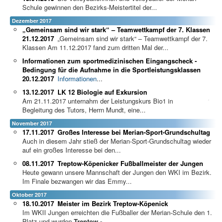
Schule gewinnen den Bezirks-Meistertitel der...
Dezember 2017
„Gemeinsam sind wir stark“ – Teamwettkampf der 7. Klassen
21.12.2017
„Gemeinsam sind wir stark“ – Teamwettkampf der 7.
Klassen Am 11.12.2017 fand zum dritten Mal der...
Informationen zum sportmedizinischen Eingangscheck -
Bedingung für die Aufnahme in die Sportleistungsklassen
20.12.2017
Informationen
...
13.12.2017
LK 12 Biologie auf Exkursion
Am 21.11.2017 unternahm der Leistungskurs Bio1 in
Begleitung des Tutors, Herrn Mundt, eine...
November 2017
17.11.2017
Großes Interesse bei Merian-Sport-Grundschultag
Auch in diesem Jahr stieß der Merian-Sport-Grundschultag wieder
auf ein großes Interesse bei den...
08.11.2017
Treptow-Köpenicker Fußballmeister der Jungen
Heute gewann unsere Mannschaft der Jungen den WKI im Bezirk.
Im Finale bezwangen wir das Emmy...
Oktober 2017
18.10.2017
Meister im Bezirk Treptow-Köpenick
Im WKII Jungen erreichten die Fußballer der Merian-Schule den 1.
Platz und wurden
Treptow -
...