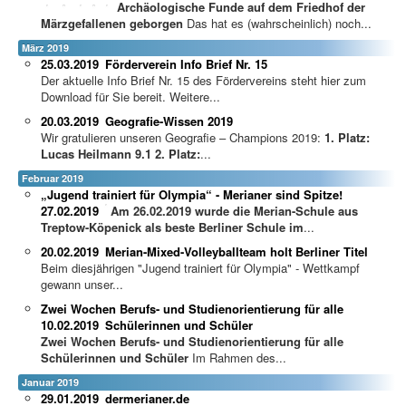
Archäologische Funde auf dem Friedhof der
Märzgefallenen geborgen
Das hat es (wahrscheinlich) noch...
März 2019
25.03.2019
Förderverein Info Brief Nr. 15
Der aktuelle Info Brief Nr. 15 des Fördervereins steht hier zum
Download für Sie bereit. Weitere...
20.03.2019
Geografie-Wissen 2019
Wir gratulieren unseren Geografie – Champions 2019:
1. Platz:
Lucas Heilmann 9.1
2. Platz:
...
Februar 2019
„Jugend trainiert für Olympia“ - Merianer sind Spitze!
27.02.2019
A
m 26.02.2019 wurde die Merian-Schule aus
Treptow-Köpenick als beste Berliner Schule im
...
20.02.2019
Merian-Mixed-Volleyballteam holt Berliner Titel
Beim diesjährigen "Jugend trainiert für Olympia" - Wettkampf
gewann unser...
Zwei Wochen Berufs- und Studienorientierung für alle
10.02.2019
Schülerinnen und Schüler
Zwei Wochen Berufs- und Studienorientierung für alle
Schülerinnen und Schüler
Im Rahmen des...
Januar 2019
29.01.2019
dermerianer.de