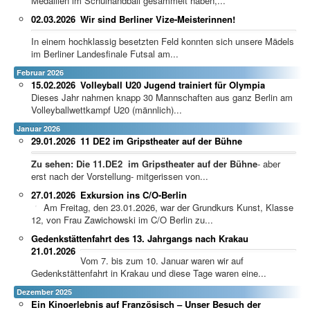
Medaillen im Schulhandball gesammelt haben,...
02.03.2026
Wir sind Berliner Vize-Meisterinnen!
In einem hochklassig besetzten Feld konnten sich unsere Mädels
im Berliner Landesfinale Futsal am...
Februar 2026
15.02.2026
Volleyball U20 Jugend trainiert für Olympia
Dieses Jahr nahmen knapp 30 Mannschaften aus ganz Berlin am
Volleyballwettkampf U20 (männlich)...
Januar 2026
29.01.2026
11 DE2 im Gripstheater auf der Bühne
Zu sehen: Die 11.DE2 im Gripstheater auf der Bühne
- aber
erst nach der Vorstellung- mitgerissen von...
27.01.2026
Exkursion ins C/O-Berlin
Am Freitag, den 23.01.2026, war der Grundkurs Kunst, Klasse
12, von Frau Zawichowski im C/O Berlin zu...
Gedenkstättenfahrt des 13. Jahrgangs nach Krakau
21.01.2026
Vom 7. bis zum 10. Januar waren wir auf
Gedenkstättenfahrt in Krakau und diese Tage waren eine...
Dezember 2025
Ein Kinoerlebnis auf Französisch – Unser Besuch der