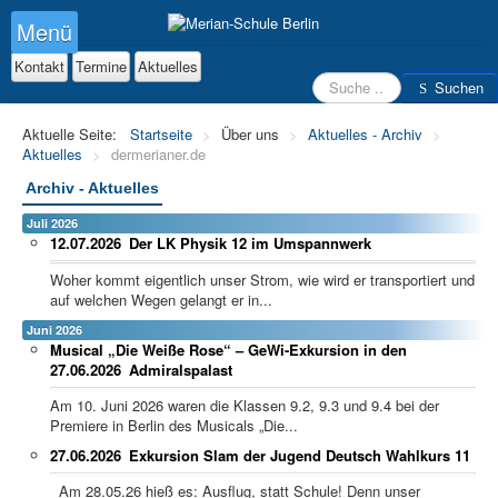
Menü
Kontakt
Termine
Aktuelles
Suchen
Suchen
Aktuelle Seite:
Startseite
>
Über uns
>
Aktuelles - Archiv
>
Aktuelles
>
dermerianer.de
Archiv - Aktuelles
Juli 2026
12.07.2026
Der LK Physik 12 im Umspannwerk
Woher kommt eigentlich unser Strom, wie wird er transportiert und
auf welchen Wegen gelangt er in...
Juni 2026
Musical „Die Weiße Rose“ – GeWi-Exkursion in den
27.06.2026
Admiralspalast
Am 10. Juni 2026 waren die Klassen 9.2, 9.3 und 9.4 bei der
Premiere in Berlin des Musicals „Die...
27.06.2026
Exkursion Slam der Jugend Deutsch Wahlkurs 11
Am 28.05.26 hieß es: Ausflug, statt Schule! Denn unser