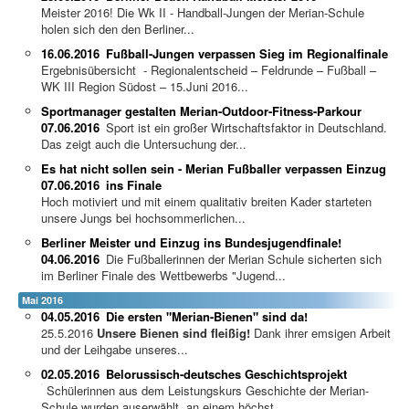
Meister 2016! Die Wk II - Handball-Jungen der Merian-Schule
holen sich den den Berliner...
16.06.2016
Fußball-Jungen verpassen Sieg im Regionalfinale
Ergebnisübersicht - Regionalentscheid – Feldrunde – Fußball –
WK III Region Südost – 15.Juni 2016...
Sportmanager gestalten Merian-Outdoor-Fitness-Parkour
07.06.2016
Sport ist ein großer Wirtschaftsfaktor in Deutschland.
Das zeigt auch die Untersuchung der...
Es hat nicht sollen sein - Merian Fußballer verpassen Einzug
07.06.2016
ins Finale
Hoch motiviert und mit einem qualitativ breiten Kader starteten
unsere Jungs bei hochsommerlichen...
Berliner Meister und Einzug ins Bundesjugendfinale!
04.06.2016
Die Fußballerinnen der Merian Schule sicherten sich
im Berliner Finale des Wettbewerbs "Jugend...
Mai 2016
04.05.2016
Die ersten "Merian-Bienen" sind da!
25.5.2016
Unsere Bienen sind fleißig!
Dank ihrer emsigen Arbeit
und der Leihgabe unseres...
02.05.2016
Belorussisch-deutsches Geschichtsprojekt
Schülerinnen aus dem Leistungskurs Geschichte der Merian-
Schule wurden auserwählt, an einem höchst...