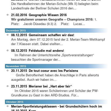
Die Handballerinnen der Merian-Schule (Wk II) belegten beim
Landesfinale der Berliner Schulen 2016 den...
21.02.2016
Geographie Wissen 2016
Wir gratulieren unseren Geografie – Champions 2016:
1.
Platz: Jacob Düsedau (9.3) 2. Platz: Lucas...
Dezember 2015
08.12.2015
Gemeinsam schaffen wir das!
Am Montag, dem 07.12.2015 fand der 2. Merian-Team-Wettkampf
der 7.Klassen statt. Dabei stellten...
08.12.2015
Feldstudie mal anders!
Im Rahmen der Unterri
chtsreihe „Sportveranstaltungen“
besuchten die Sportmanager der...
November 2015
20.11.2015
De tout coeur avec les Parisiens
Große Betroffenheit haben die Anschläge in Paris allerorts
ausgelöst. Auch wir haben im...
23.11.2015
Merianer bei „Hart aber fair“
Im Oktober 2015 waren Schülerinnen und Schüler der PW-
Grundkurse zu Gast in den ARD-Studios. Für...
Oktober 2015
Merian-Sportleistungsklassen - bei Grundschülern hoch im
16.10.2015
Kurs