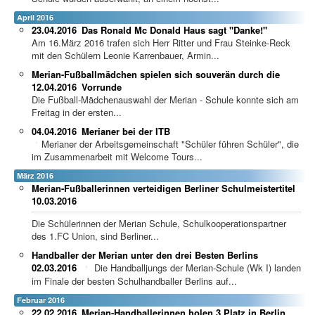
April 2016
23.04.2016
Das Ronald Mc Donald Haus sagt "Danke!"
Am 16.März 2016 trafen sich Herr Ritter und Frau Steinke-Reck
mit den Schülern Leonie Karrenbauer, Armin...
Merian-Fußballmädchen spielen sich souverän durch die
12.04.2016
Vorrunde
Die Fußball-Mädchenauswahl der Merian - Schule konnte sich am
Freitag in der ersten...
04.04.2016
Merianer bei der ITB
Merianer der Arbeitsgemeinschaft "Schüler führen Schüler", die
im Zusammenarbeit mit Welcome Tours...
März 2016
Merian-Fußballerinnen verteidigen Berliner Schulmeistertitel
10.03.2016
Die Schülerinnen der Merian Schule, Schulkooperationspartner
des 1.FC Union, sind Berliner...
Handballer der Merian unter den drei Besten Berlins
02.03.2016
Die Handballjungs der Merian-Schule (Wk I) landen
im Finale der besten Schulhandballer Berlins auf...
Februar 2016
22.02.2016
Merian-Handballerinnen holen 3.Platz in Berlin