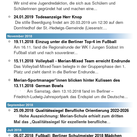
Wir sind eine Jugendredaktion, die sich aus Schülern und
Schülerinnen gegründet hat und machen eine...
24.01.2019
Todesanzeige Herr Knop
Die stille Beerdigung findet am 20.03.2019 um 12:30 auf dem
Domfriedhof der St.-Hedwigs-Gemeinde (Liesenstr....
November 2018
19.11.2018
Einzug unter die Berliner Top-4 im Fußball
Am 16.11. fand die Regionalrunde der WK I Jungen Südost im
Fußball statt und nach souveräner...
15.11.2018
Volleyball - Merian-Mixed Team erreicht Endrunde
Das Volleyball-Mixed-Team belegte in der Gruppenphase den 1.
Platz und zieht damit in die Berliner Endrunde...
Merian-Sportmanager*innen blicken hinter Kulissen des
13.11.2018
German Bowls
Am Samstag, dem 13.10.2018 fand im Berliner –
Friedrich-Ludwig-Jahnsportpark das Endspiel um die Deutsche...
September 2018
25.09.2018
Qualitätssiegel Berufliche Orientierung 2022-2026
Hohe Auszeichnung: Merian-Schule erhielt zum dritten
Mal das „Qualitätssiegel für exzellente berufliche
...
Juli 2018
06.07.2018
Fußball: Berliner Schulmeister 2018 Mädchen