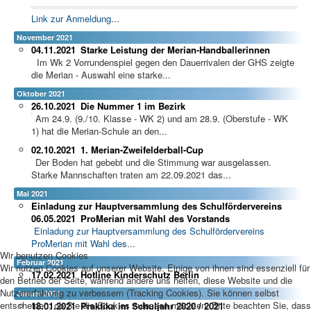
Link zur Anmeldung
...
November 2021
04.11.2021
Starke Leistung der Merian-Handballerinnen
Im Wk 2 Vorrundenspiel gegen den Dauerrivalen der GHS zeigte
die Merian - Auswahl eine starke...
Oktober 2021
26.10.2021
Die Nummer 1 im Bezirk
Am 24.9. (9./10. Klasse - WK 2) und am 28.9. (Oberstufe - WK
1) hat die Merian-Schule an den...
02.10.2021
1. Merian-Zweifelderball-Cup
Der Boden hat gebebt und die Stimmung war ausgelassen.
Starke Mannschaften traten am 22.09.2021 das...
Mai 2021
Einladung zur Hauptversammlung des Schulfördervereins
06.05.2021
ProMerian mit Wahl des Vorstands
Einladung zur Hauptversammlung des Schulfördervereins
ProMerian mit Wahl des
...
Wir benutzen Cookies
Februar 2021
Wir nutzen Cookies auf unserer Website. Einige von ihnen sind essenziell für
17.02.2021
Hotline Kinderschutz Berlin
den Betrieb der Seite, während andere uns helfen, diese Website und die
Nutzererfahrung zu verbessern (Tracking Cookies). Sie können selbst
Januar 2021
entscheiden, ob Sie die Cookies zulassen möchten. Bitte beachten Sie, dass
18.01.2021
Praktika im Schuljahr 2020 / 2021