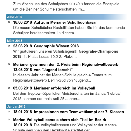
Zum Abschluss des Schuljahres 2017/18 fanden die Endspiele
um die Berliner Schulmeisterschaften im...
Juni 2018
18.06.2018
Auf zum Merianer Schulbuchbasar
Die neuen Schulbücher-Bestelllisten haben Sie für das kommende
Schuljahr bereitserhalten. In diesem...
März 2018
23.03.2018
Geographie Wissen 2018
Wir gratulieren unseren Schulsiegern!!
Geografie-Champions
2018:
1. Platz: Lucas 10.2 2. Platz:...
Merianer gewinnen den 2. Preis beim Regionalwettbewerb
13.03.2018
von "Jugend forscht"
In diesem Jahr hat die Merian-Schule gleich 4 Teams zum
Regionalwettbewerb Berlin-Süd von "Jugend...
05.03.2018
Merianer erfolgreich im Volleyball
Bei den Treptow-Köpenicker Meisterschaften im Januar/Februar
2018 nahmen erstmals seit 25 Jahren...
Januar 2018
18.01.2018
Impressionen vom Teamwettkampf der 7. Klassen
Merian Volleyballteams sichern sich Titel im Bezirk
18.01.2018
Die Volleyballerinnen und Volleyballer der Merian-
Schule gewinnen den Bezirks-Meistertitel der...