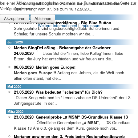
bei einer Ablehnung womöglich nicht mehr alle Funktionalitäten der Seite zur
Traditionell sollten im Rahmen der „Berufs- und Studien-
Verfügung stehen.
Orientierung“ vom 07. bis zum 18.12.2020...
September 2020
Akzeptieren
Ablehnen
23.09.2020
Datenschutzerklärung - Big Blue Button
Weitere Informationen
|
Impressum
Sehr geehrte Erziehungsberechtigte,liebe Schülerinnen und
Schüler, für unsere Schule möchten wir die...
Juni 2020
Merian SingDeLaSing - Bekanntgabe der Gewinner
24.06.2020
Liebe Schüler*innen, liebe Kolleg*Innen, liebe
Eltern, die Jury hat entschieden und wir freuen uns die...
06.06.2020
Merian goes Europe!
Merian goes Europe!!!
Anfang des Jahres, als die Welt noch
allen offen stand, hat die...
Mai 2020
21.05.2020
Was bedeutet "scheitern" für Dich?
Dieser Song entstand im "Lernen zuhause-DS-Unterricht" der 12.
Jahrgangsstufe in der...
März 2020
23.03.2020
Generalprobe „# MSM“ DS-Grundkurs Klasse 13
Öffentliche Generalprobe
„# MSM“
, DS-Grundkurs
Klasse 13 Am 6.3. gelang es dem Kurs, gerade noch vor...
Merianer gewinnen den 3. Preis beim Regionalwettbewerb