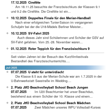
17.12.2025
Cinéfête
Am 18.11.25 besuchte der Französischkurs der Klassen 9.1
und 9.2 die Cinéfête. Die Cinéfête ist ein...
10.12.2025
Doppeltes Finale für den Merian-Handball
Nach einer erfolgreichen Tunier-Saison im vergangenen
Schuljahr bei der die U18-Mädels Berliner Meister...
10.12.2025
SV-Fahrt 2025
Auch dieses Jahr sind Schülerinnen und Schüler der GSV auf
SV-Fahrt gefahren. Vom 25.-28. November waren...
01.12.2025
Roter Teppich für den Französischkurs 9
Seit vielen Jahren ist der Besuch des Kurzfilmfestivals
Bestandteil des Französischunterrichts....
Juli 2025
07.07.2025
U steht für unterirdisch!
Die Klasse 8.5 aus der Merian-Schule war am 1.7.2025 in der
U-Bahnwerkstatt Seestraße im Wedding....
2. Platz JtfO Beachvolleyball School Beach Jungen
07.07.2025
Im U20 Beachturnier hat unser Beachduo,
bestehend aus einem Schüler der 10. Klasse und einem...
2. Platz JtfO Beachvolleyball School Beach Mädchen
07.07.2025
Zwei Mädchen unseres WPU Volleyball-Kurses