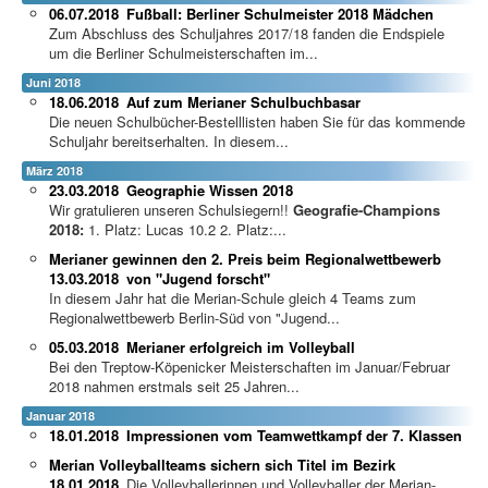
06.07.2018
Fußball: Berliner Schulmeister 2018 Mädchen
Zum Abschluss des Schuljahres 2017/18 fanden die Endspiele
um die Berliner Schulmeisterschaften im...
Juni 2018
18.06.2018
Auf zum Merianer Schulbuchbasar
Die neuen Schulbücher-Bestelllisten haben Sie für das kommende
Schuljahr bereitserhalten. In diesem...
März 2018
23.03.2018
Geographie Wissen 2018
Wir gratulieren unseren Schulsiegern!!
Geografie-Champions
2018:
1. Platz: Lucas 10.2 2. Platz:...
Merianer gewinnen den 2. Preis beim Regionalwettbewerb
13.03.2018
von "Jugend forscht"
In diesem Jahr hat die Merian-Schule gleich 4 Teams zum
Regionalwettbewerb Berlin-Süd von "Jugend...
05.03.2018
Merianer erfolgreich im Volleyball
Bei den Treptow-Köpenicker Meisterschaften im Januar/Februar
2018 nahmen erstmals seit 25 Jahren...
Januar 2018
18.01.2018
Impressionen vom Teamwettkampf der 7. Klassen
Merian Volleyballteams sichern sich Titel im Bezirk
18.01.2018
Die Volleyballerinnen und Volleyballer der Merian-