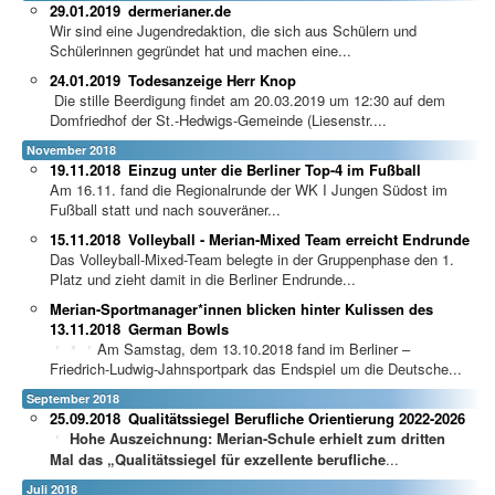
29.01.2019
dermerianer.de
Wir sind eine Jugendredaktion, die sich aus Schülern und
Schülerinnen gegründet hat und machen eine...
24.01.2019
Todesanzeige Herr Knop
Die stille Beerdigung findet am 20.03.2019 um 12:30 auf dem
Domfriedhof der St.-Hedwigs-Gemeinde (Liesenstr....
November 2018
19.11.2018
Einzug unter die Berliner Top-4 im Fußball
Am 16.11. fand die Regionalrunde der WK I Jungen Südost im
Fußball statt und nach souveräner...
15.11.2018
Volleyball - Merian-Mixed Team erreicht Endrunde
Das Volleyball-Mixed-Team belegte in der Gruppenphase den 1.
Platz und zieht damit in die Berliner Endrunde...
Merian-Sportmanager*innen blicken hinter Kulissen des
13.11.2018
German Bowls
Am Samstag, dem 13.10.2018 fand im Berliner –
Friedrich-Ludwig-Jahnsportpark das Endspiel um die Deutsche...
September 2018
25.09.2018
Qualitätssiegel Berufliche Orientierung 2022-2026
Hohe Auszeichnung: Merian-Schule erhielt zum dritten
Mal das „Qualitätssiegel für exzellente berufliche
...
Juli 2018