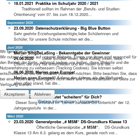
18.01.2021
Praktika im Schuljahr 2020 / 2021
Traditionell sollten im Rahmen der „Berufs- und Studien-
Orientierung“ vom 07. bis zum 18.12.2020...
September 2020
23.09.2020
Datenschutzerklärung - Big Blue Button
Sehr geehrte Erziehungsberechtigte,liebe Schülerinnen und
Schüler, für unsere Schule möchten wir die...
Juni 2020
Wir benutzen Cookies
Merian SingDeLaSing - Bekanntgabe der Gewinner
Wir nutzen Cookies auf unserer Website. Einige von ihnen sind essenziell für
24.06.2020
Liebe Schüler*innen, liebe Kolleg*Innen, liebe
den Betrieb der Seite, während andere uns helfen, diese Website und die
Eltern, die Jury hat entschieden und wir freuen uns die...
Nutzererfahrung zu verbessern (Tracking Cookies). Sie können selbst
06.06.2020
Merian goes Europe!
entscheiden, ob Sie die Cookies zulassen möchten. Bitte beachten Sie, dass
Merian goes Europe!!!
Anfang des Jahres, als die Welt noch
bei einer Ablehnung womöglich nicht mehr alle Funktionalitäten der Seite zur
allen offen stand, hat die...
Verfügung stehen.
Mai 2020
Akzeptieren
Ablehnen
21.05.2020
Was bedeutet "scheitern" für Dich?
Weitere Informationen
|
Impressum
Dieser Song entstand im "Lernen zuhause-DS-Unterricht" der 12.
Jahrgangsstufe in der...
März 2020
23.03.2020
Generalprobe „# MSM“ DS-Grundkurs Klasse 13
Öffentliche Generalprobe
„# MSM“
, DS-Grundkurs
Klasse 13 Am 6.3. gelang es dem Kurs, gerade noch vor...