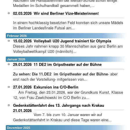
Nachdem die Handballerinnen der Merian-Schule schon einige
Medaillen im Schulhandball gesammelt haben,...
02.03.2026
Wir sind Berliner Vize-Meisterinnen!
In einem hochklassig besetzten Feld konnten sich unsere Mädels
im Berliner Landesfinale Futsal am...
Februar 2026
15.02.2026
Volleyball U20 Jugend trainiert für Olympia
Dieses Jahr nahmen knapp 30 Mannschaften aus ganz Berlin am
Volleyballwettkampf U20 (männlich)...
Januar 2026
29.01.2026
11 DE2 im Gripstheater auf der Bühne
Zu sehen: Die 11.DE2 im Gripstheater auf der Bühne
- aber
erst nach der Vorstellung- mitgerissen von...
27.01.2026
Exkursion ins C/O-Berlin
Am Freitag, den 23.01.2026, war der Grundkurs Kunst, Klasse
12, von Frau Zawichowski im C/O Berlin zu...
Gedenkstättenfahrt des 13. Jahrgangs nach Krakau
21.01.2026
Vom 7. bis zum 10. Januar waren wir auf
Gedenkstättenfahrt in Krakau und diese Tage waren eine...
Dezember 2025