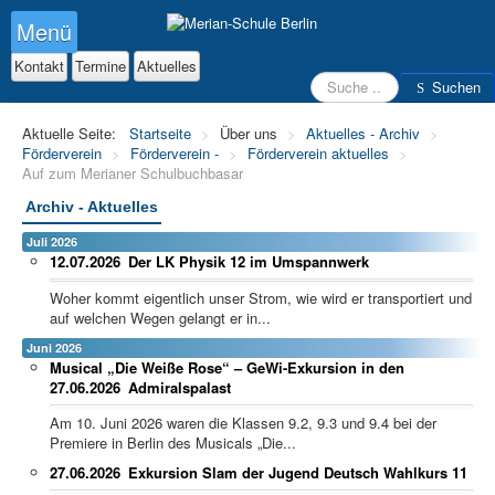
Menü
Kontakt
Termine
Aktuelles
Suchen
Suchen
Aktuelle Seite:
Startseite
>
Über uns
>
Aktuelles - Archiv
>
Förderverein
>
Förderverein -
>
Förderverein aktuelles
>
Auf zum Merianer Schulbuchbasar
Archiv - Aktuelles
Juli 2026
12.07.2026
Der LK Physik 12 im Umspannwerk
Woher kommt eigentlich unser Strom, wie wird er transportiert und
auf welchen Wegen gelangt er in...
Juni 2026
Musical „Die Weiße Rose“ – GeWi-Exkursion in den
27.06.2026
Admiralspalast
Am 10. Juni 2026 waren die Klassen 9.2, 9.3 und 9.4 bei der
Premiere in Berlin des Musicals „Die...
27.06.2026
Exkursion Slam der Jugend Deutsch Wahlkurs 11