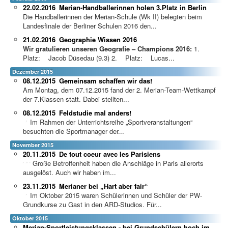
22.02.2016
Merian-Handballerinnen holen 3.Platz in Berlin
Die Handballerinnen der Merian-Schule (Wk II) belegten beim
Landesfinale der Berliner Schulen 2016 den...
21.02.2016
Geographie Wissen 2016
Wir gratulieren unseren Geografie – Champions 2016:
1.
Platz: Jacob Düsedau (9.3) 2. Platz: Lucas...
Dezember 2015
08.12.2015
Gemeinsam schaffen wir das!
Am Montag, dem 07.12.2015 fand der 2. Merian-Team-Wettkampf
der 7.Klassen statt. Dabei stellten...
08.12.2015
Feldstudie mal anders!
Im Rahmen der Unterri
chtsreihe „Sportveranstaltungen“
besuchten die Sportmanager der...
November 2015
20.11.2015
De tout coeur avec les Parisiens
Große Betroffenheit haben die Anschläge in Paris allerorts
ausgelöst. Auch wir haben im...
23.11.2015
Merianer bei „Hart aber fair“
Im Oktober 2015 waren Schülerinnen und Schüler der PW-
Grundkurse zu Gast in den ARD-Studios. Für...
Oktober 2015
Merian-Sportleistungsklassen - bei Grundschülern hoch im