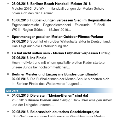
28.06.2016
Berliner Beach-Handball-Meister 2016
Meister 2016! Die Wk II - Handball-Jungen der Merian-Schule
holen sich den den Berliner...
16.06.2016
Fußball-Jungen verpassen Sieg im Regionalfinale
Ergebnisübersicht - Regionalentscheid – Feldrunde – Fußball –
WK III Region Südost – 15.Juni 2016...
Sportmanager gestalten Merian-Outdoor-Fitness-Parkour
07.06.2016
Sport ist ein großer Wirtschaftsfaktor in Deutschland.
Das zeigt auch die Untersuchung der...
Es hat nicht sollen sein - Merian Fußballer verpassen Einzug
07.06.2016
ins Finale
Hoch motiviert und mit einem qualitativ breiten Kader starteten
unsere Jungs bei hochsommerlichen...
Berliner Meister und Einzug ins Bundesjugendfinale!
04.06.2016
Die Fußballerinnen der Merian Schule sicherten sich
im Berliner Finale des Wettbewerbs "Jugend...
Mai 2016
04.05.2016
Die ersten "Merian-Bienen" sind da!
25.5.2016
Unsere Bienen sind fleißig!
Dank ihrer emsigen Arbeit
und der Leihgabe unseres...
02.05.2016
Belorussisch-deutsches Geschichtsprojekt
Schülerinnen aus dem Leistungskurs Geschichte der Merian-