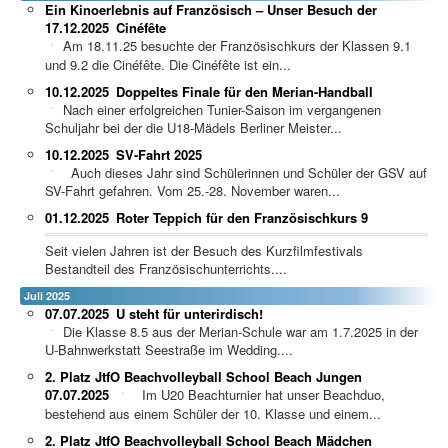
Ein Kinoerlebnis auf Französisch – Unser Besuch der
17.12.2025
Cinéfête
Am 18.11.25 besuchte der Französischkurs der Klassen 9.1
und 9.2 die Cinéfête. Die Cinéfête ist ein...
10.12.2025
Doppeltes Finale für den Merian-Handball
Nach einer erfolgreichen Tunier-Saison im vergangenen
Schuljahr bei der die U18-Mädels Berliner Meister...
10.12.2025
SV-Fahrt 2025
Auch dieses Jahr sind Schülerinnen und Schüler der GSV auf
SV-Fahrt gefahren. Vom 25.-28. November waren...
01.12.2025
Roter Teppich für den Französischkurs 9
Seit vielen Jahren ist der Besuch des Kurzfilmfestivals
Bestandteil des Französischunterrichts....
Juli 2025
07.07.2025
U steht für unterirdisch!
Die Klasse 8.5 aus der Merian-Schule war am 1.7.2025 in der
U-Bahnwerkstatt Seestraße im Wedding....
2. Platz JtfO Beachvolleyball School Beach Jungen
07.07.2025
Im U20 Beachturnier hat unser Beachduo,
bestehend aus einem Schüler der 10. Klasse und einem...
2. Platz JtfO Beachvolleyball School Beach Mädchen