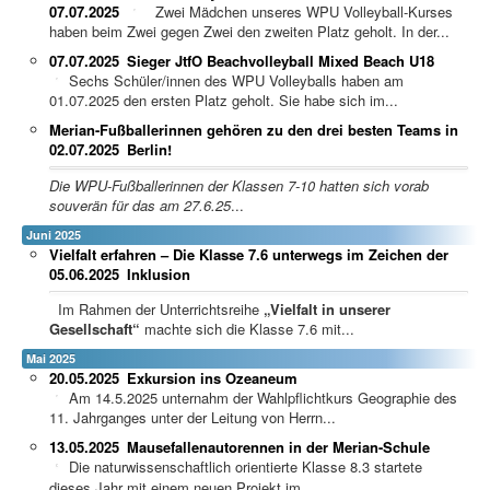
07.07.2025
Zwei Mädchen unseres WPU Volleyball-Kurses
haben beim Zwei gegen Zwei den zweiten Platz geholt. In der...
07.07.2025
Sieger JtfO Beachvolleyball Mixed Beach U18
Sechs Schüler/innen des WPU Volleyballs haben am
01.07.2025 den ersten Platz geholt. Sie habe sich im...
Merian-Fußballerinnen gehören zu den drei besten Teams in
02.07.2025
Berlin!
Die WPU-Fußballerinnen der Klassen 7-10 hatten sich vorab
souverän für das am 27.6.25
...
Juni 2025
Vielfalt erfahren – Die Klasse 7.6 unterwegs im Zeichen der
05.06.2025
Inklusion
Im Rahmen der Unterrichtsreihe
„Vielfalt in unserer
Gesellschaft“
machte sich die Klasse 7.6 mit...
Mai 2025
20.05.2025
Exkursion ins Ozeaneum
Am 14.5.2025 unternahm der Wahlpflichtkurs Geographie des
11. Jahrganges unter der Leitung von Herrn...
13.05.2025
Mausefallenautorennen in der Merian-Schule
Die naturwissenschaftlich orientierte Klasse 8.3 startete
dieses Jahr mit einem neuen Projekt im...