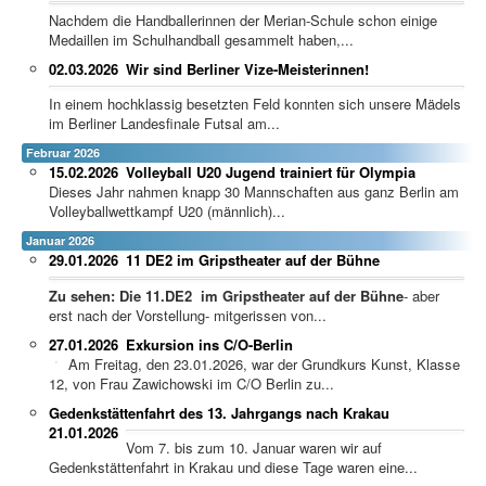
Nachdem die Handballerinnen der Merian-Schule schon einige
Medaillen im Schulhandball gesammelt haben,...
02.03.2026
Wir sind Berliner Vize-Meisterinnen!
In einem hochklassig besetzten Feld konnten sich unsere Mädels
im Berliner Landesfinale Futsal am...
Februar 2026
15.02.2026
Volleyball U20 Jugend trainiert für Olympia
Dieses Jahr nahmen knapp 30 Mannschaften aus ganz Berlin am
Volleyballwettkampf U20 (männlich)...
Januar 2026
29.01.2026
11 DE2 im Gripstheater auf der Bühne
Zu sehen: Die 11.DE2 im Gripstheater auf der Bühne
- aber
erst nach der Vorstellung- mitgerissen von...
27.01.2026
Exkursion ins C/O-Berlin
Am Freitag, den 23.01.2026, war der Grundkurs Kunst, Klasse
12, von Frau Zawichowski im C/O Berlin zu...
Gedenkstättenfahrt des 13. Jahrgangs nach Krakau
21.01.2026
Vom 7. bis zum 10. Januar waren wir auf
Gedenkstättenfahrt in Krakau und diese Tage waren eine...