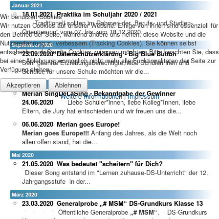
Januar 2021
18.01.2021
Praktika im Schuljahr 2020 / 2021
Wir benutzen Cookies
Traditionell sollten im Rahmen der „Berufs- und Studien-
Wir nutzen Cookies auf unserer Website. Einige von ihnen sind essenziell für
Orientierung“ vom 07. bis zum 18.12.2020...
den Betrieb der Seite, während andere uns helfen, diese Website und die
Nutzererfahrung zu verbessern (Tracking Cookies). Sie können selbst
September 2020
entscheiden, ob Sie die Cookies zulassen möchten. Bitte beachten Sie, dass
23.09.2020
Datenschutzerklärung - Big Blue Button
bei einer Ablehnung womöglich nicht mehr alle Funktionalitäten der Seite zur
Sehr geehrte Erziehungsberechtigte,liebe Schülerinnen und
Verfügung stehen.
Schüler, für unsere Schule möchten wir die...
Akzeptieren
Ablehnen
Juni 2020
Merian SingDeLaSing - Bekanntgabe der Gewinner
Weitere Informationen
|
Impressum
24.06.2020
Liebe Schüler*innen, liebe Kolleg*Innen, liebe
Eltern, die Jury hat entschieden und wir freuen uns die...
06.06.2020
Merian goes Europe!
Merian goes Europe!!!
Anfang des Jahres, als die Welt noch
allen offen stand, hat die...
Mai 2020
21.05.2020
Was bedeutet "scheitern" für Dich?
Dieser Song entstand im "Lernen zuhause-DS-Unterricht" der 12.
Jahrgangsstufe in der...
März 2020
23.03.2020
Generalprobe „# MSM“ DS-Grundkurs Klasse 13
Öffentliche Generalprobe
„# MSM“
, DS-Grundkurs