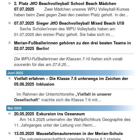
2. Platz JtfO Beachvolleyball School Beach Mädchen
07.07.2025
Zwei Mädchen unseres WPU Volleyball-Kurses
haben beim Zwei gegen Zwei den zweiten Platz geholt. In der...
07.07.2025
Sieger JtfO Beachvolleyball Mixed Beach U18
Sechs Schüler/innen des WPU Volleyballs haben am
01.07.2025 den ersten Platz geholt. Sie habe sich im...
Merian-Fußballerinnen gehören zu den drei besten Teams in
02.07.2025
Berlin!
Die WPU-Fußballerinnen der Klassen 7-10 hatten sich vorab
souverän für das am 27.6.25
...
Juni 2025
Vielfalt erfahren – Die Klasse 7.6 unterwegs im Zeichen der
05.06.2025
Inklusion
Im Rahmen der Unterrichtsreihe
„Vielfalt in unserer
Gesellschaft“
machte sich die Klasse 7.6 mit...
Mai 2025
20.05.2025
Exkursion ins Ozeaneum
Am 14.5.2025 unternahm der Wahlpflichtkurs Geographie des
11. Jahrganges unter der Leitung von Herrn...
13.05.2025
Mausefallenautorennen in der Merian-Schule
Die naturwissenschaftlich orientierte Klasse 8.3 startete