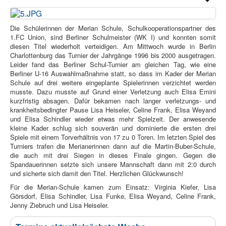
Die Schülerinnen der Merian Schule, Schulkooperationspartner des
1.FC Union, sind Berliner Schulmeister (WK I) und konnten somit
diesen Titel wiederholt verteidigen. Am Mittwoch wurde in Berlin
Charlottenburg das Turnier der Jahrgänge 1996 bis 2000 ausgetragen.
Leider fand das Berliner Schul-Turnier am gleichen Tag, wie eine
Berliner U-16 Auswahlmaßnahme statt, so dass im Kader der Merian
Schule auf drei weitere eingeplante Spielerinnen verzichtet werden
musste. Dazu musste auf Grund einer Verletzung auch Elisa Emini
kurzfristig absagen. Dafür bekamen nach langer verletzungs- und
krankheitsbedingter Pause Lisa Heiseler, Celine Frank, Elisa Weyand
und Elisa Schindler wieder etwas mehr Spielzeit. Der anwesende
kleine Kader schlug sich souverän und dominierte die ersten drei
Spiele mit einem Torverhältnis von 17 zu 0 Toren. Im letzten Spiel des
Turniers trafen die Merianerinnen dann auf die Martin-Buber-Schule,
die auch mit drei Siegen in dieses Finale gingen. Gegen die
Spandauerinnen setzte sich unsere Mannschaft dann mit 2:0 durch
und sicherte sich damit den Titel. Herzlichen Glückwunsch!
Für die Merian-Schule kamen zum Einsatz: Virginia Kiefer, Lisa
Görsdorf, Elisa Schindler, Lisa Funke, Elisa Weyand, Celine Frank,
Jenny Ziebruch und Lisa Heiseler.