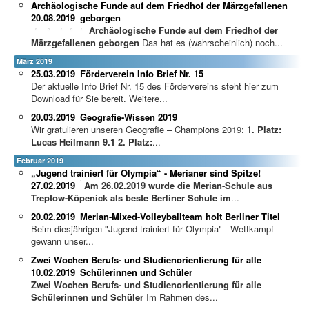
Archäologische Funde auf dem Friedhof der Märzgefallenen
20.08.2019
geborgen
Archäologische Funde auf dem Friedhof der
Märzgefallenen geborgen
Das hat es (wahrscheinlich) noch...
März 2019
25.03.2019
Förderverein Info Brief Nr. 15
Der aktuelle Info Brief Nr. 15 des Fördervereins steht hier zum
Download für Sie bereit. Weitere...
20.03.2019
Geografie-Wissen 2019
Wir gratulieren unseren Geografie – Champions 2019:
1. Platz:
Lucas Heilmann 9.1
2. Platz:
...
Februar 2019
„Jugend trainiert für Olympia“ - Merianer sind Spitze!
27.02.2019
A
m 26.02.2019 wurde die Merian-Schule aus
Treptow-Köpenick als beste Berliner Schule im
...
20.02.2019
Merian-Mixed-Volleyballteam holt Berliner Titel
Beim diesjährigen "Jugend trainiert für Olympia" - Wettkampf
gewann unser...
Zwei Wochen Berufs- und Studienorientierung für alle
10.02.2019
Schülerinnen und Schüler
Zwei Wochen Berufs- und Studienorientierung für alle
Schülerinnen und Schüler
Im Rahmen des...