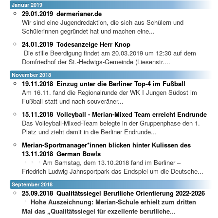
Januar 2019
29.01.2019
dermerianer.de
Wir sind eine Jugendredaktion, die sich aus Schülern und
Schülerinnen gegründet hat und machen eine...
24.01.2019
Todesanzeige Herr Knop
Die stille Beerdigung findet am 20.03.2019 um 12:30 auf dem
Domfriedhof der St.-Hedwigs-Gemeinde (Liesenstr....
November 2018
19.11.2018
Einzug unter die Berliner Top-4 im Fußball
Am 16.11. fand die Regionalrunde der WK I Jungen Südost im
Fußball statt und nach souveräner...
15.11.2018
Volleyball - Merian-Mixed Team erreicht Endrunde
Das Volleyball-Mixed-Team belegte in der Gruppenphase den 1.
Platz und zieht damit in die Berliner Endrunde...
Merian-Sportmanager*innen blicken hinter Kulissen des
13.11.2018
German Bowls
Am Samstag, dem 13.10.2018 fand im Berliner –
Friedrich-Ludwig-Jahnsportpark das Endspiel um die Deutsche...
September 2018
25.09.2018
Qualitätssiegel Berufliche Orientierung 2022-2026
Hohe Auszeichnung: Merian-Schule erhielt zum dritten
Mal das „Qualitätssiegel für exzellente berufliche
...