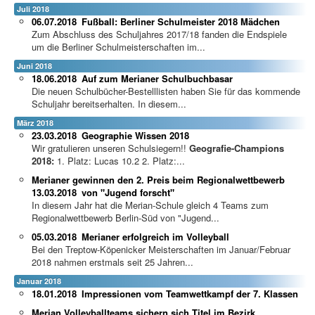
Juli 2018
06.07.2018
Fußball: Berliner Schulmeister 2018 Mädchen
Zum Abschluss des Schuljahres 2017/18 fanden die Endspiele
um die Berliner Schulmeisterschaften im...
Juni 2018
18.06.2018
Auf zum Merianer Schulbuchbasar
Die neuen Schulbücher-Bestelllisten haben Sie für das kommende
Schuljahr bereitserhalten. In diesem...
März 2018
23.03.2018
Geographie Wissen 2018
Wir gratulieren unseren Schulsiegern!!
Geografie-Champions
2018:
1. Platz: Lucas 10.2 2. Platz:...
Merianer gewinnen den 2. Preis beim Regionalwettbewerb
13.03.2018
von "Jugend forscht"
In diesem Jahr hat die Merian-Schule gleich 4 Teams zum
Regionalwettbewerb Berlin-Süd von "Jugend...
05.03.2018
Merianer erfolgreich im Volleyball
Bei den Treptow-Köpenicker Meisterschaften im Januar/Februar
2018 nahmen erstmals seit 25 Jahren...
Januar 2018
18.01.2018
Impressionen vom Teamwettkampf der 7. Klassen
Merian Volleyballteams sichern sich Titel im Bezirk