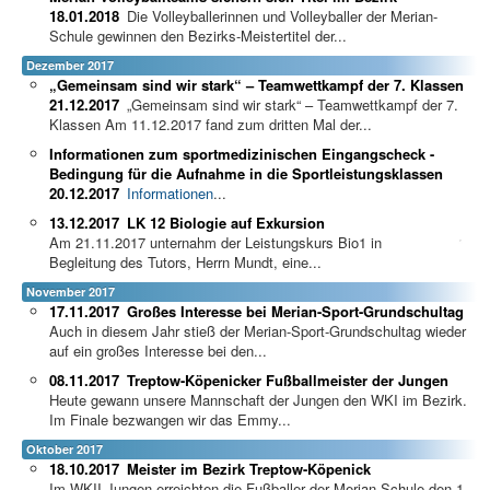
18.01.2018
Die Volleyballerinnen und Volleyballer der Merian-
Schule gewinnen den Bezirks-Meistertitel der...
Dezember 2017
„Gemeinsam sind wir stark“ – Teamwettkampf der 7. Klassen
21.12.2017
„Gemeinsam sind wir stark“ – Teamwettkampf der 7.
Klassen Am 11.12.2017 fand zum dritten Mal der...
Informationen zum sportmedizinischen Eingangscheck -
Bedingung für die Aufnahme in die Sportleistungsklassen
20.12.2017
Informationen
...
13.12.2017
LK 12 Biologie auf Exkursion
Am 21.11.2017 unternahm der Leistungskurs Bio1 in
Begleitung des Tutors, Herrn Mundt, eine...
November 2017
17.11.2017
Großes Interesse bei Merian-Sport-Grundschultag
Auch in diesem Jahr stieß der Merian-Sport-Grundschultag wieder
auf ein großes Interesse bei den...
08.11.2017
Treptow-Köpenicker Fußballmeister der Jungen
Heute gewann unsere Mannschaft der Jungen den WKI im Bezirk.
Im Finale bezwangen wir das Emmy...
Oktober 2017
18.10.2017
Meister im Bezirk Treptow-Köpenick
Im WKII Jungen erreichten die Fußballer der Merian-Schule den 1.