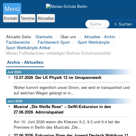
Menü
Kontakt
Termine
Aktuelles
Suchen
Suchen
Aktuelle Seite:
Startseite
>
Über uns
>
Aktuelles - Archiv
>
Fachbereiche
>
Fachbereich Sport
>
Sport Wettkämpfe
>
Sport Wettkämpfe Artikel
>
Merian-Fußballerinnen verteidigen Berliner Schulmeistertitel
Archiv - Aktuelles
Juli 2026
12.07.2026
Der LK Physik 12 im Umspannwerk
Woher kommt eigentlich unser Strom, wie wird er transportiert und
auf welchen Wegen gelangt er in...
Juni 2026
Musical „Die Weiße Rose“ – GeWi-Exkursion in den
27.06.2026
Admiralspalast
Am 10. Juni 2026 waren die Klassen 9.2, 9.3 und 9.4 bei der
Premiere in Berlin des Musicals „Die...
27.06.2026
Exkursion Slam der Jugend Deutsch Wahlkurs 11