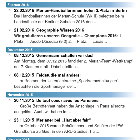
Februar 2016
22.02.2016
Merian-Handballerinnen holen 3.Platz in Berlin
Die Handballerinnen der Merian-Schule (Wk II) belegten beim
Landesfinale der Berliner Schulen 2016 den...
21.02.2016
Geographie Wissen 2016
Wir gratulieren unseren Geografie – Champions 2016:
1.
Platz: Jacob Düsedau (9.3) 2. Platz: Lucas...
Dezember 2015
08.12.2015
Gemeinsam schaffen wir das!
Am Montag, dem 07.12.2015 fand der 2. Merian-Team-Wettkampf
der 7.Klassen statt. Dabei stellten...
08.12.2015
Feldstudie mal anders!
Im Rahmen der Unterri
chtsreihe „Sportveranstaltungen“
besuchten die Sportmanager der...
November 2015
20.11.2015
De tout coeur avec les Parisiens
Große Betroffenheit haben die Anschläge in Paris allerorts
ausgelöst. Auch wir haben im...
23.11.2015
Merianer bei „Hart aber fair“
Im Oktober 2015 waren Schülerinnen und Schüler der PW-
Grundkurse zu Gast in den ARD-Studios. Für...
Oktober 2015