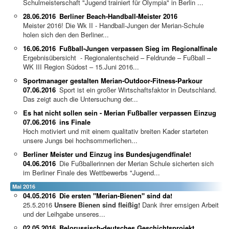
Schulmeisterschaft "Jugend trainiert für Olympia" in Berlin ...
28.06.2016
Berliner Beach-Handball-Meister 2016
Meister 2016! Die Wk II - Handball-Jungen der Merian-Schule
holen sich den den Berliner...
16.06.2016
Fußball-Jungen verpassen Sieg im Regionalfinale
Ergebnisübersicht - Regionalentscheid – Feldrunde – Fußball –
WK III Region Südost – 15.Juni 2016...
Sportmanager gestalten Merian-Outdoor-Fitness-Parkour
07.06.2016
Sport ist ein großer Wirtschaftsfaktor in Deutschland.
Das zeigt auch die Untersuchung der...
Es hat nicht sollen sein - Merian Fußballer verpassen Einzug
07.06.2016
ins Finale
Hoch motiviert und mit einem qualitativ breiten Kader starteten
unsere Jungs bei hochsommerlichen...
Berliner Meister und Einzug ins Bundesjugendfinale!
04.06.2016
Die Fußballerinnen der Merian Schule sicherten sich
im Berliner Finale des Wettbewerbs "Jugend...
Mai 2016
04.05.2016
Die ersten "Merian-Bienen" sind da!
25.5.2016
Unsere Bienen sind fleißig!
Dank ihrer emsigen Arbeit
und der Leihgabe unseres...
02.05.2016
Belorussisch-deutsches Geschichtsprojekt