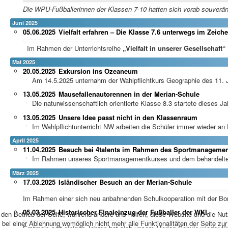
Die WPU-Fußballerinnen der Klassen 7-10 hatten sich vorab souverän
Juni 2025
05.06.2025
Vielfalt erfahren – Die Klasse 7.6 unterwegs im Zeich
Im Rahmen der Unterrichtsreihe
„Vielfalt in unserer Gesellschaft“
Mai 2025
20.05.2025
Exkursion ins Ozeaneum
Am 14.5.2025 unternahm der Wahlpflichtkurs Geographie des 11. Ja
13.05.2025
Mausefallenautorennen in der Merian-Schule
Die naturwissenschaftlich orientierte Klasse 8.3 startete dieses Ja
13.05.2025
Unsere Idee passt nicht in den Klassenraum
Im Wahlpflichtunterricht NW arbeiten die Schüler immer wieder an P
April 2025
11.04.2025
Besuch bei 4talents im Rahmen des Sportmanagemen
Im Rahmen unseres Sportmanagementkurses und dem behandelten S
März 2025
17.03.2025
Isländischer Besuch an der Merian-Schule
Im Rahmen einer sich neu anbahnenden Schulkooperation mit der Borg
05.03.2025
Historischer Finaleinzug der Fußballer der WKI
r den Betrieb der Seite, während andere uns helfen, diese Website und die Nu
bei einer Ablehnung womöglich nicht mehr alle Funktionalitäten der Seite zu