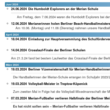
Juni 2024
24.06.2024
Die Humboldt Explorers an der Merian Schule
Am Freitag, dem 7.06.2024 waren die Humboldt Explorers bei der 8
12.06.2024
Merianerinnen holen Berliner Beach-Handballmeisters
Am 10.06. (Montag) und 11.06 (Dienstag) nahmen unsere Handbal
April 2024
18.04.2024
Einladung zur Hauptversammlung des Schulförderver
14.04.2024
Crosslauf-Finale der Berliner Schulen
Am 21.3.24 fand bei bestem Laufwetter das Crosslauf-Finale der Berli
März 2024
19.03.2024
Berliner Vizemeisterschaft für Merian-Handballerinne
Die Handballerinnen der Merian-Schule errangen im Schuljahr 2023/24
19.03.2024
Volleyball-Meister in Treptow-Köpenick
Zum zweiten Mal in Folge hat die Volleyball-Mixedmannschaft der Me
07.03.2024
Merian-Fußballer verlieren Halbfinale der Berliner Me
Es hat nicht sollen sein – Merian-Fußballer verlieren Halbfinale