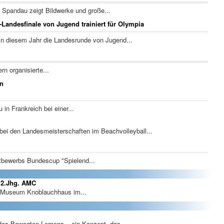
le Spandau zeigt Bildwerke und große...
Landesfinale von Jugend trainiert für Olympia
n diesem Jahr die Landesrunde von Jugend...
n organisierte...
en
in Frankreich bei einer...
ei den Landesmeisterschaften im Beachvolleyball...
tbewerbs Bundescup "Spielend...
12.Jhg. AMC
s Museum Knoblauchhaus im...
es Bewegten Lernens – ein Konzept, das...