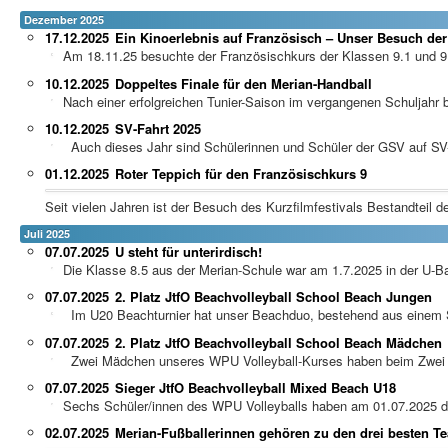
Dezember 2025
17.12.2025
Ein Kinoerlebnis auf Französisch – Unser Besuch der
Am 18.11.25 besuchte der Französischkurs der Klassen 9.1 und 9.2 
10.12.2025
Doppeltes Finale für den Merian-Handball
Nach einer erfolgreichen Tunier-Saison im vergangenen Schuljahr be
10.12.2025
SV-Fahrt 2025
Auch dieses Jahr sind Schülerinnen und Schüler der GSV auf SV-
01.12.2025
Roter Teppich für den Französischkurs 9
Seit vielen Jahren ist der Besuch des Kurzfilmfestivals Bestandteil de
Juli 2025
07.07.2025
U steht für unterirdisch!
Die Klasse 8.5 aus der Merian-Schule war am 1.7.2025 in der U-B
07.07.2025
2. Platz JtfO Beachvolleyball School Beach Jungen
Im U20 Beachturnier hat unser Beachduo, bestehend aus einem Sc
07.07.2025
2. Platz JtfO Beachvolleyball School Beach Mädchen
Zwei Mädchen unseres WPU Volleyball-Kurses haben beim Zwei geg
07.07.2025
Sieger JtfO Beachvolleyball Mixed Beach U18
Sechs Schüler/innen des WPU Volleyballs haben am 01.07.2025 den
02.07.2025
Merian-Fußballerinnen gehören zu den drei besten Te