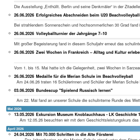
Die Ausstellung „Enthüllt. Berlin und seine Denkmäler“ in der Zitadel
26.06.2026
Erfolgreiches Abschneiden beim U20 Beachvolleyball-
Bei strahlendem Sonnenschein und hochsommerlichen 30 Grad fand i
26.06.2026
Volleyballturnier der Jahrgänge 7–10
Mit großer Begeisterung fand in diesem Schuljahr erneut das schulinter
26.06.2026
Zwei Wochen in Frankreich – Alltag und Kultur erleb
Vom 1. bis 15. Mai hatte ich die Gelegenheit, zwei Wochen in Sarzeau 
26.06.2026
Medaille für die Merian Schule im Beachvolleyball
Am 24.06.26 traten 16 Schülerinnen und Schüler der Merian Schule b
03.06.2026
Bundescup "Spielend Russisch lernen"
Am 22. Mai fand an unserer Schule die schulinterne Runde des Wet
Mai 2026
13.05.2026
Exkursion Museum Knoblauchhaus - LK Geschichte 
Am 12.05.26 besuchten wir mit dem Geschichtsleistungskurs da
April 2026
24.04.2026
Mit 70.000 Schritten in die Alte Försterei
Der Jahresbeginn an der Merian-Schule stand unter dem Stern d