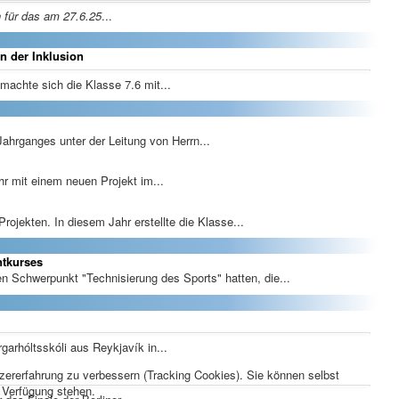
 für das am 27.6.25
...
en der Inklusion
machte sich die Klasse 7.6 mit...
hrganges unter der Leitung von Herrn...
hr mit einem neuen Projekt im...
rojekten. In diesem Jahr erstellte die Klasse...
tkurses
chwerpunkt "Technisierung des Sports" hatten, die...
arhóltsskóli aus Reykjavík in...
tzererfahrung zu verbessern (Tracking Cookies). Sie können selbst
r Verfügung stehen.