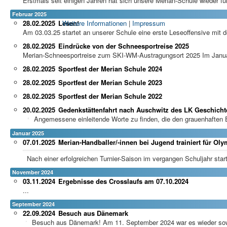
Erstmals seit einigen Jahren hat sich unsere Merian-Schule wieder für 
Februar 2025
Weitere Informationen
|
Impressum
28.02.2025
Lesen!
Am 03.03.25 startet an unserer Schule eine erste Leseoffensive mit 
28.02.2025
Eindrücke von der Schneesportreise 2025
Merian-Schneesportreise zum SKI-WM-Austragungsort 2025 Im Januar
28.02.2025
Sportfest der Merian Schule 2024
28.02.2025
Sportfest der Merian Schule 2023
28.02.2025
Sportfest der Merian Schule 2022
20.02.2025
Gedenkstättenfahrt nach Auschwitz des LK Geschichte
Angemessene einleitende Worte zu finden, die den grauenhaften 
Januar 2025
07.01.2025
Merian-Handballer/-innen bei Jugend trainiert für Oly
Nach einer erfolgreichen Turnier-Saison im vergangen Schuljahr start
November 2024
03.11.2024
Ergebnisse des Crosslaufs am 07.10.2024
...
September 2024
22.09.2024
Besuch aus Dänemark
Besuch aus Dänemark! Am 11. September 2024 war es wieder sowei