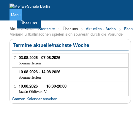
Menü
Über uns
Unterricht
Sekundarstufe I
Sekundarstufe 
Aktuelle Seite:
Startseite
>
Über uns
>
Aktuelles - Archiv
>
Fach
Merian-Fußballmädchen spielen sich souverän durch die Vorrunde
Termine aktuelle/nächste Woche
03.08.2026
-
07.08.2026
Sommerferien
10.08.2026
-
14.08.2026
Sommerferien
10.08.2026
18:30
-
20:00
Jazz'n Oldies e. V.
Ganzen Kalender ansehen