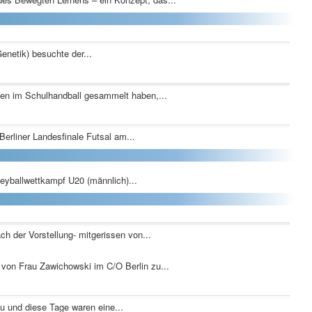
netik) besuchte der...
len im Schulhandball gesammelt haben,...
erliner Landesfinale Futsal am...
yballwettkampf U20 (männlich)...
ach der Vorstellung- mitgerissen von...
 von Frau Zawichowski im C/O Berlin zu...
u und diese Tage waren eine...