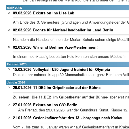
März 2026
09.03.2026
Exkursion ins Lise Lab
Am Ende des 3. Semesters (Grundlagen und Anwendungsfelder der Ge
02.03.2026
Bronze für Merian-Handballer im Land Berlin
Nachdem die Handballerinnen der Merian-Schule schon einige Medail
02.03.2026
Wir sind Berliner Vize-Meisterinnen!
In einem hochklassig besetzten Feld konnten sich unsere Mädels im B
Februar 2026
15.02.2026
Volleyball U20 Jugend trainiert für Olympia
Dieses Jahr nahmen knapp 30 Mannschaften aus ganz Berlin am Volle
Januar 2026
29.01.2026
11 DE2 im Gripstheater auf der Bühne
Zu sehen: Die 11.DE2 im Gripstheater auf der Bühne
- aber erst n
27.01.2026
Exkursion ins C/O-Berlin
Am Freitag, den 23.01.2026, war der Grundkurs Kunst, Klasse 12,
21.01.2026
Gedenkstättenfahrt des 13. Jahrgangs nach Krakau
Vom 7. bis zum 10. Januar waren wir auf Gedenkstättenfahrt in Kraka