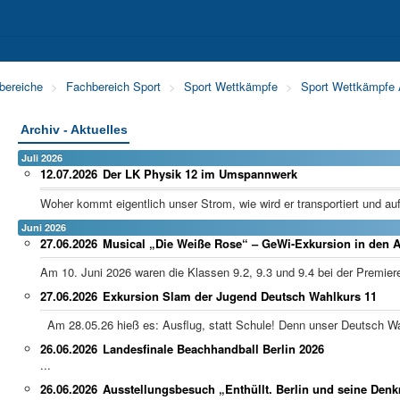
II
Berufs- und Studienorientierung
Sozialpädagogischer Bereich
bereiche
>
Fachbereich Sport
>
Sport Wettkämpfe
>
Sport Wettkämpfe A
Archiv - Aktuelles
Juli 2026
12.07.2026
Der LK Physik 12 im Umspannwerk
Woher kommt eigentlich unser Strom, wie wird er transportiert und au
Juni 2026
27.06.2026
Musical „Die Weiße Rose“ – GeWi-Exkursion in den A
Am 10. Juni 2026 waren die Klassen 9.2, 9.3 und 9.4 bei der Premiere 
27.06.2026
Exkursion Slam der Jugend Deutsch Wahlkurs 11
Am 28.05.26 hieß es: Ausflug, statt Schule! Denn unser Deutsch Wah
26.06.2026
Landesfinale Beachhandball Berlin 2026
...
26.06.2026
Ausstellungsbesuch „Enthüllt. Berlin und seine Den