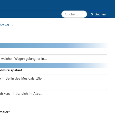
Suchen
Suchen
Beratungsteam
Schülerfirmen
Kontakt
Login
rtikel
>
f welchen Wegen gelangt er in...
dmiralspalast
in Berlin des Musicals „Die...
lkurs 11 traf sich im Atze...
kmäler“