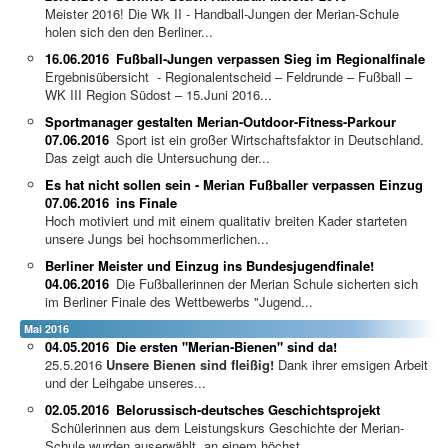
Meister 2016! Die Wk II - Handball-Jungen der Merian-Schule
holen sich den den Berliner...
16.06.2016
Fußball-Jungen verpassen Sieg im Regionalfinale
Ergebnisübersicht - Regionalentscheid – Feldrunde – Fußball –
WK III Region Südost – 15.Juni 2016...
Sportmanager gestalten Merian-Outdoor-Fitness-Parkour
07.06.2016
Sport ist ein großer Wirtschaftsfaktor in Deutschland.
Das zeigt auch die Untersuchung der...
Es hat nicht sollen sein - Merian Fußballer verpassen Einzug
07.06.2016
ins Finale
Hoch motiviert und mit einem qualitativ breiten Kader starteten
unsere Jungs bei hochsommerlichen...
Berliner Meister und Einzug ins Bundesjugendfinale!
04.06.2016
Die Fußballerinnen der Merian Schule sicherten sich
im Berliner Finale des Wettbewerbs "Jugend...
Mai 2016
04.05.2016
Die ersten "Merian-Bienen" sind da!
25.5.2016
Unsere Bienen sind fleißig!
Dank ihrer emsigen Arbeit
und der Leihgabe unseres...
02.05.2016
Belorussisch-deutsches Geschichtsprojekt
Schülerinnen aus dem Leistungskurs Geschichte der Merian-
Schule wurden auserwählt, an einem höchst...