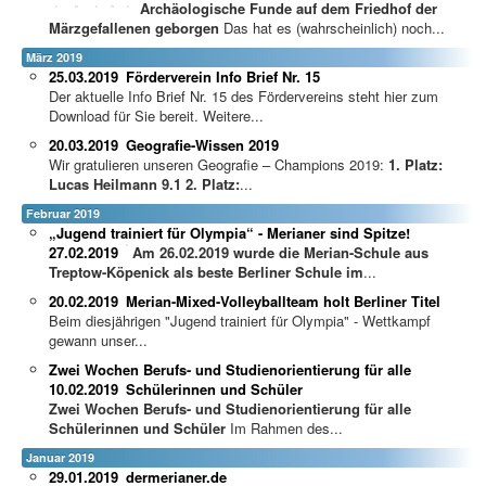
Archäologische Funde auf dem Friedhof der
Märzgefallenen geborgen
Das hat es (wahrscheinlich) noch...
März 2019
25.03.2019
Förderverein Info Brief Nr. 15
Der aktuelle Info Brief Nr. 15 des Fördervereins steht hier zum
Download für Sie bereit. Weitere...
20.03.2019
Geografie-Wissen 2019
Wir gratulieren unseren Geografie – Champions 2019:
1. Platz:
Lucas Heilmann 9.1
2. Platz:
...
Februar 2019
„Jugend trainiert für Olympia“ - Merianer sind Spitze!
27.02.2019
A
m 26.02.2019 wurde die Merian-Schule aus
Treptow-Köpenick als beste Berliner Schule im
...
20.02.2019
Merian-Mixed-Volleyballteam holt Berliner Titel
Beim diesjährigen "Jugend trainiert für Olympia" - Wettkampf
gewann unser...
Zwei Wochen Berufs- und Studienorientierung für alle
10.02.2019
Schülerinnen und Schüler
Zwei Wochen Berufs- und Studienorientierung für alle
Schülerinnen und Schüler
Im Rahmen des...
Januar 2019
29.01.2019
dermerianer.de