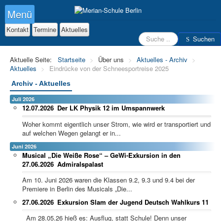
Menü
Kontakt
Termine
Aktuelles
Suchen
Suchen
Aktuelle Seite:
Startseite
>
Über uns
>
Aktuelles - Archiv
>
Aktuelles
>
Eindrücke von der Schneesportreise 2025
Archiv - Aktuelles
Juli 2026
12.07.2026
Der LK Physik 12 im Umspannwerk
Woher kommt eigentlich unser Strom, wie wird er transportiert und
auf welchen Wegen gelangt er in...
Juni 2026
Musical „Die Weiße Rose“ – GeWi-Exkursion in den
27.06.2026
Admiralspalast
Am 10. Juni 2026 waren die Klassen 9.2, 9.3 und 9.4 bei der
Premiere in Berlin des Musicals „Die...
27.06.2026
Exkursion Slam der Jugend Deutsch Wahlkurs 11
Am 28.05.26 hieß es: Ausflug, statt Schule! Denn unser