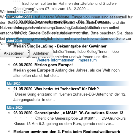
Traditionell sollten im Rahmen der „Berufs- und Studien-
Orientierung“ vom 07. bis zum 18.12.2020...
Wir benutzen Cookies
Wir nutzen Cookies auf unserer Website. Einige von ihnen sind essenziell für
September 2020
23.09.2020
Datenschutzerklärung - Big Blue Button
den Betrieb der Seite, während andere uns helfen, diese Website und die
Sehr geehrte Erziehungsberechtigte,liebe Schülerinnen und
Nutzererfahrung zu verbessern (Tracking Cookies). Sie können selbst
Schüler, für unsere Schule möchten wir die...
entscheiden, ob Sie die Cookies zulassen möchten. Bitte beachten Sie, dass
bei einer Ablehnung womöglich nicht mehr alle Funktionalitäten der Seite zur
Juni 2020
Verfügung stehen.
Merian SingDeLaSing - Bekanntgabe der Gewinner
24.06.2020
Liebe Schüler*innen, liebe Kolleg*Innen, liebe
Akzeptieren
Ablehnen
Eltern, die Jury hat entschieden und wir freuen uns die...
Weitere Informationen
|
Impressum
06.06.2020
Merian goes Europe!
Merian goes Europe!!!
Anfang des Jahres, als die Welt noch
allen offen stand, hat die...
Mai 2020
21.05.2020
Was bedeutet "scheitern" für Dich?
Dieser Song entstand im "Lernen zuhause-DS-Unterricht" der 12.
Jahrgangsstufe in der...
März 2020
23.03.2020
Generalprobe „# MSM“ DS-Grundkurs Klasse 13
Öffentliche Generalprobe
„# MSM“
, DS-Grundkurs
Klasse 13 Am 6.3. gelang es dem Kurs, gerade noch vor...
Merianer gewinnen den 3. Preis beim Regionalwettbewerb