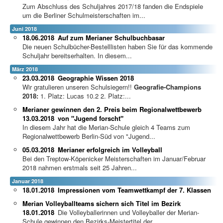
Zum Abschluss des Schuljahres 2017/18 fanden die Endspiele
um die Berliner Schulmeisterschaften im...
Juni 2018
18.06.2018
Auf zum Merianer Schulbuchbasar
Die neuen Schulbücher-Bestelllisten haben Sie für das kommende
Schuljahr bereitserhalten. In diesem...
März 2018
23.03.2018
Geographie Wissen 2018
Wir gratulieren unseren Schulsiegern!!
Geografie-Champions
2018:
1. Platz: Lucas 10.2 2. Platz:...
Merianer gewinnen den 2. Preis beim Regionalwettbewerb
13.03.2018
von "Jugend forscht"
In diesem Jahr hat die Merian-Schule gleich 4 Teams zum
Regionalwettbewerb Berlin-Süd von "Jugend...
05.03.2018
Merianer erfolgreich im Volleyball
Bei den Treptow-Köpenicker Meisterschaften im Januar/Februar
2018 nahmen erstmals seit 25 Jahren...
Januar 2018
18.01.2018
Impressionen vom Teamwettkampf der 7. Klassen
Merian Volleyballteams sichern sich Titel im Bezirk
18.01.2018
Die Volleyballerinnen und Volleyballer der Merian-
Schule gewinnen den Bezirks-Meistertitel der...