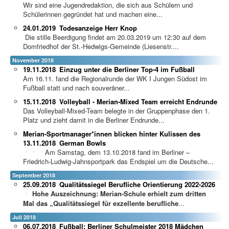
Wir sind eine Jugendredaktion, die sich aus Schülern und
Schülerinnen gegründet hat und machen eine...
24.01.2019
Todesanzeige Herr Knop
Die stille Beerdigung findet am 20.03.2019 um 12:30 auf dem
Domfriedhof der St.-Hedwigs-Gemeinde (Liesenstr....
November 2018
19.11.2018
Einzug unter die Berliner Top-4 im Fußball
Am 16.11. fand die Regionalrunde der WK I Jungen Südost im
Fußball statt und nach souveräner...
15.11.2018
Volleyball - Merian-Mixed Team erreicht Endrunde
Das Volleyball-Mixed-Team belegte in der Gruppenphase den 1.
Platz und zieht damit in die Berliner Endrunde...
Merian-Sportmanager*innen blicken hinter Kulissen des
13.11.2018
German Bowls
Am Samstag, dem 13.10.2018 fand im Berliner –
Friedrich-Ludwig-Jahnsportpark das Endspiel um die Deutsche...
September 2018
25.09.2018
Qualitätssiegel Berufliche Orientierung 2022-2026
Hohe Auszeichnung: Merian-Schule erhielt zum dritten
Mal das „Qualitätssiegel für exzellente berufliche
...
Juli 2018
06.07.2018
Fußball: Berliner Schulmeister 2018 Mädchen