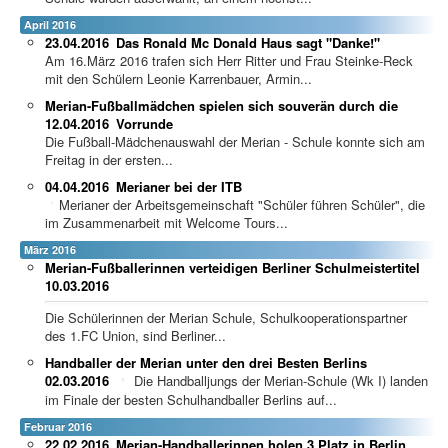
April 2016
23.04.2016
Das Ronald Mc Donald Haus sagt "Danke!"
Am 16.März 2016 trafen sich Herr Ritter und Frau Steinke-Reck
mit den Schülern Leonie Karrenbauer, Armin...
Merian-Fußballmädchen spielen sich souverän durch die
12.04.2016
Vorrunde
Die Fußball-Mädchenauswahl der Merian - Schule konnte sich am
Freitag in der ersten...
04.04.2016
Merianer bei der ITB
Merianer der Arbeitsgemeinschaft "Schüler führen Schüler", die
im Zusammenarbeit mit Welcome Tours...
März 2016
Merian-Fußballerinnen verteidigen Berliner Schulmeistertitel
10.03.2016
Die Schülerinnen der Merian Schule, Schulkooperationspartner
des 1.FC Union, sind Berliner...
Handballer der Merian unter den drei Besten Berlins
02.03.2016
Die Handballjungs der Merian-Schule (Wk I) landen
im Finale der besten Schulhandballer Berlins auf...
Februar 2016
22.02.2016
Merian-Handballerinnen holen 3.Platz in Berlin