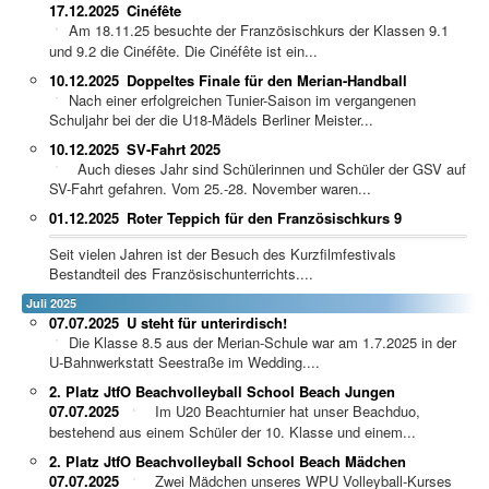
17.12.2025
Cinéfête
Am 18.11.25 besuchte der Französischkurs der Klassen 9.1
und 9.2 die Cinéfête. Die Cinéfête ist ein...
10.12.2025
Doppeltes Finale für den Merian-Handball
Nach einer erfolgreichen Tunier-Saison im vergangenen
Schuljahr bei der die U18-Mädels Berliner Meister...
10.12.2025
SV-Fahrt 2025
Auch dieses Jahr sind Schülerinnen und Schüler der GSV auf
SV-Fahrt gefahren. Vom 25.-28. November waren...
01.12.2025
Roter Teppich für den Französischkurs 9
Seit vielen Jahren ist der Besuch des Kurzfilmfestivals
Bestandteil des Französischunterrichts....
Juli 2025
07.07.2025
U steht für unterirdisch!
Die Klasse 8.5 aus der Merian-Schule war am 1.7.2025 in der
U-Bahnwerkstatt Seestraße im Wedding....
2. Platz JtfO Beachvolleyball School Beach Jungen
07.07.2025
Im U20 Beachturnier hat unser Beachduo,
bestehend aus einem Schüler der 10. Klasse und einem...
2. Platz JtfO Beachvolleyball School Beach Mädchen
07.07.2025
Zwei Mädchen unseres WPU Volleyball-Kurses