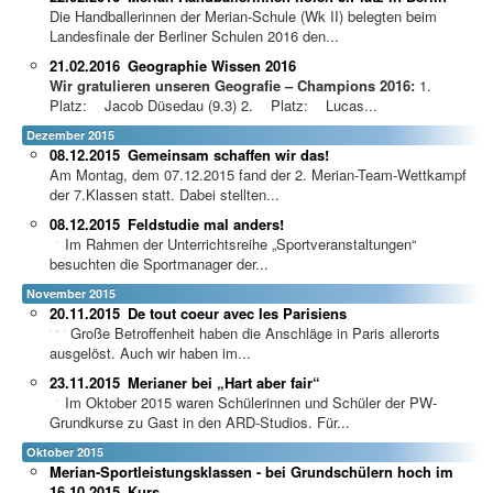
Die Handballerinnen der Merian-Schule (Wk II) belegten beim
Landesfinale der Berliner Schulen 2016 den...
21.02.2016
Geographie Wissen 2016
Wir gratulieren unseren Geografie – Champions 2016:
1.
Platz: Jacob Düsedau (9.3) 2. Platz: Lucas...
Dezember 2015
08.12.2015
Gemeinsam schaffen wir das!
Am Montag, dem 07.12.2015 fand der 2. Merian-Team-Wettkampf
der 7.Klassen statt. Dabei stellten...
08.12.2015
Feldstudie mal anders!
Im Rahmen der Unterri
chtsreihe „Sportveranstaltungen“
besuchten die Sportmanager der...
November 2015
20.11.2015
De tout coeur avec les Parisiens
Große Betroffenheit haben die Anschläge in Paris allerorts
ausgelöst. Auch wir haben im...
23.11.2015
Merianer bei „Hart aber fair“
Im Oktober 2015 waren Schülerinnen und Schüler der PW-
Grundkurse zu Gast in den ARD-Studios. Für...
Oktober 2015
Merian-Sportleistungsklassen - bei Grundschülern hoch im
16.10.2015
Kurs